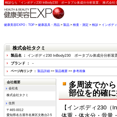
検診なら「インボディ230 InBody230 ポータブル体成分分析装置」:株式会
健康美容EXPO：TOP
>
健康器具・用品
>
製品
>
検査・測定
>
検診
>
インボディ2
株式会社タクミ
製品名 ：
インボディ230 InBody230 ポータブル体成分分析装
ブランド ：
－
ページ内リンク ：
製品詳細
>>
製品概要
>>
参考画像
会社概要
多周波でから
会社名
部位を的確に
株式会社タクミ
住所
【インボディ230（In
〒465-0012
体重・体水分・骨量
愛知県名古屋市名東区文教台2-5