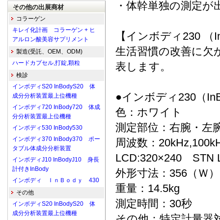
・体幹単独の測定が
その他の出展商材
コラーゲン
キレイ化計画 コラーゲン + ヒ
【インボディ230 （
アルロン酸美容サプリメント
生活習慣の改善に欠
製造(受託、OEM、ODM)
ハードカプセル,打錠,顆粒
表します。
検診
インボディS20 InBodyS20 体
●インボディ230（InBo
成分分析装置最上位機種
インボディ720 InBody720 体成
色：ホワイト
分分析装置最上位機種
測定部位：右腕・左
インボディ530 InBody530
インボディ370 InBody370 ポー
周波数：20kHz,100k
タブル体成分分析装置
LCD:320×240 STN 
インボディJ10 InBodyJ10 身長
計付きInBody
外形寸法：356（Ｗ）×
インボディ ＩｎＢｏｄｙ 430
重量：14.5kg
その他
測定時間：30秒
インボディS20 InBodyS20 体
成分分析装置最上位機種
その他：特定計