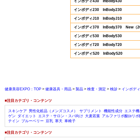
インボディ430 InBody430
インボディ230 InBody230
インボディJ10 InBodyJ10
インボディ370 InBody370 New（
インボディ530 InBody530
インボディ720 InBody720
インボディS20 InBodyS20
健康美容EXPO：TOP
>
健康器具・用品
>
製品
>
検査・測定
>
検診
>
インボディ2
■注目カテゴリ・コンテンツ
スキンケア
男性化粧品（メンズコスメ）
サプリメント
機能性成分
エステ機
ゲン
ダイエット
エステ・サロン・スパ向け
大麦若葉
アルファリポ酸(αリポ
テイン
ブルーベリー
豆乳
寒天
車椅子
■注目カテゴリ・コンテンツ