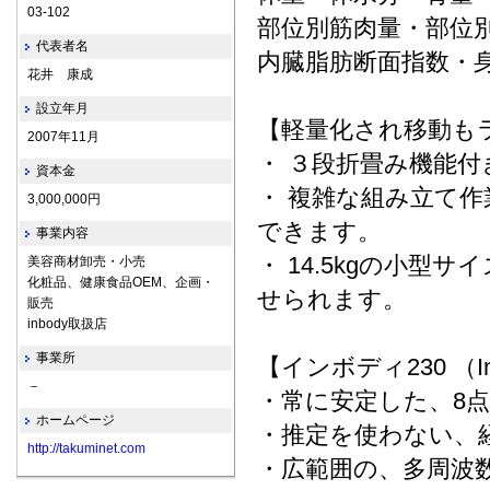
03-102
部位別筋肉量・部位
代表者名
内臓脂肪断面指数・身
花井 康成
設立年月
【軽量化され移動も
2007年11月
・ ３段折畳み機能
資本金
・ 複雑な組み立て
3,000,000円
できます。
事業内容
・ 14.5kgの小型
美容商材卸売・小売
化粧品、健康食品OEM、企画・
せられます。
販売
inbody取扱店
事業所
【インボディ230 （I
－
・常に安定した、8
ホームページ
・推定を使わない、
http://takuminet.com
・広範囲の、多周波