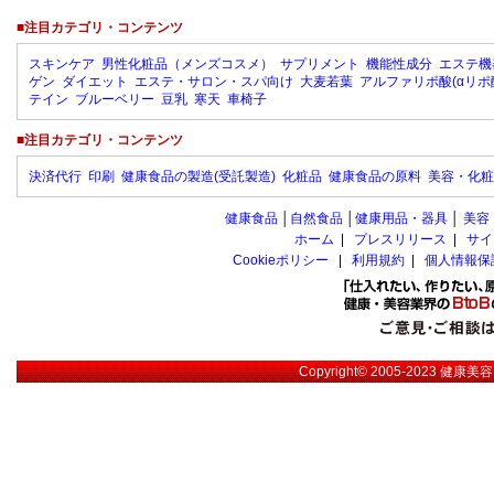
■注目カテゴリ・コンテンツ
スキンケア
男性化粧品（メンズコスメ）
サプリメント
機能性成分
エステ機
ゲン
ダイエット
エステ・サロン・スパ向け
大麦若葉
アルファリポ酸(αリポ
テイン
ブルーベリー
豆乳
寒天
車椅子
■注目カテゴリ・コンテンツ
決済代行
印刷
健康食品の製造(受託製造)
化粧品
健康食品の原料
美容・化粧
健康食品
│
自然食品
│
健康用品・器具
│
美容
ホーム
|
プレスリリース
|
サイ
Cookieポリシー
|
利用規約
|
個人情報保
Copyright© 2005-2023
健康美容