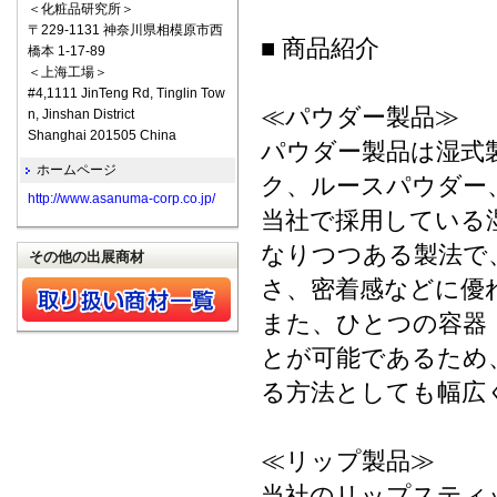
＜化粧品研究所＞
〒229-1131 神奈川県相模原市西
■ 商品紹介
橋本 1-17-89
＜上海工場＞
#4,1111 JinTeng Rd, Tinglin Tow
≪パウダー製品≫
n, Jinshan District
Shanghai 201505 China
パウダー製品は湿式
ホームページ
ク、ルースパウダー
http://www.asanuma-corp.co.jp/
当社で採用している
なりつつある製法で
その他の出展商材
さ、密着感などに優
また、ひとつの容器
とが可能であるため
る方法としても幅広
≪リップ製品≫
当社のリップスティ