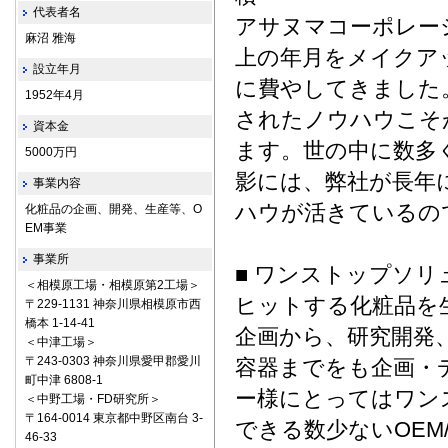
代表者名
アサヌマコーポレー
麻沼 雅海
上の年月をメイクア
設立年月
に費やしてきました
1952年4月
されたノウハウこそ
資本金
ます。世の中に数多
5000万円
影には、弊社が長年
事業内容
ハウが活きているの
化粧品の企画、開発、生産等、O
EM事業
事業所
■ ワンストップソ
＜相模原工場・相模原第2工場＞
ヒットする化粧品を
〒229-1131 神奈川県相模原市西
橋本 1-14-41
企画から、研究開発
＜中津工場＞
〒243-0303 神奈川県愛甲郡愛川
容器までをも企画・
町中津 6808-1
ー様にとってはワン
＜中野工場・FD研究所＞
〒164-0014 東京都中野区南台 3-
できる数少ないOEM
46-33