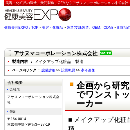
美容・化粧品の製造、受託製造、OEMならアサヌマコーポレーション株式会社【
健康美容EXPO：TOP
>
美容・化粧品
>
製造(受託製造、OEM、ODM)
>
化粧品
アサヌマコーポレーション株式会社
製造内容 ：
メイクアップ化粧品 製造
ページ内リンク ：
設備詳細
>>
設備概要
>>
参考画像
会社概要
企画から研究
会社名
でワンストッ
アサヌマコーポレーション株式会
ーカー
社
住所
■ メイクアップ化
〒164-0014
東京都中野区南台3ー37-19
積