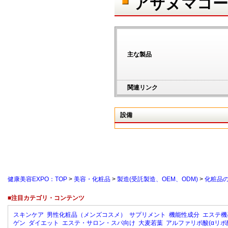
アサヌマコー
主な製品
関連リンク
設備
健康美容EXPO：TOP
>
美容・化粧品
>
製造(受託製造、OEM、ODM)
>
化粧品
■注目カテゴリ・コンテンツ
スキンケア
男性化粧品（メンズコスメ）
サプリメント
機能性成分
エステ機
ゲン
ダイエット
エステ・サロン・スパ向け
大麦若葉
アルファリポ酸(αリポ