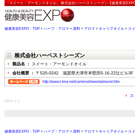
「スイート・アーモンドオイル」:株式会社ハーベストシーズン【健康美容EXP
健康美容EXPO：TOP
>
ハーブ・アロマ
>
原料
>
アロマ
>
キャリアオイル
>
ス
株式会社ハーベストシーズン
製品名 ：
スイート・アーモンドオイル
会社概要 ：
〒520-0242 滋賀県大津市本堅田5-16-22辻ビル3F
http://www.t-tree.net/carrieroil/sweetalmond.htm
ス
PRサイト
健康美容EXPO：TOP
>
ハーブ・アロマ
>
原料
>
アロマ
>
キャリアオイル
>
ス