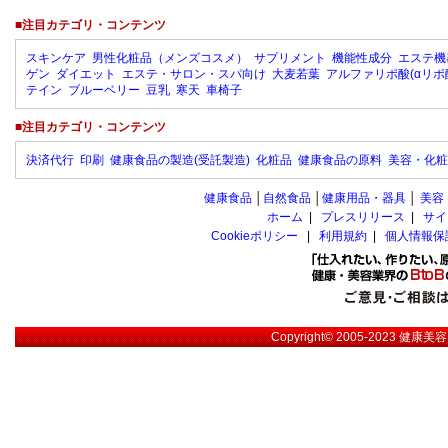
■注目カテゴリ・コンテンツ
スキンケア
男性化粧品（メンズコスメ）
サプリメント
機能性成分
エステ機
ゲン
ダイエット
エステ・サロン・スパ向け
大麦若葉
アルファリポ酸(αリポ
テイン
ブルーベリー
豆乳
寒天
車椅子
■注目カテゴリ・コンテンツ
決済代行
印刷
健康食品の製造(受託製造)
化粧品
健康食品の原料
美容・化粧
健康食品
│
自然食品
│
健康用品・器具
│
美容
ホーム
|
プレスリリース
|
サイ
Cookieポリシー
|
利用規約
|
個人情報保
Copyright© 2005-2023
健康美容