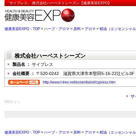
「サイプレス」:株式会社ハーベストシーズン【健康美容EXPO】
健康美容EXPO：TOP
>
ハーブ・アロマ
>
原料
>
アロマ
>
精油（エッセンシャル
株式会社ハーベストシーズン
製品名 ：
サイプレス
会社概要 ：
〒520-0242 滋賀県大津市本堅田5-16-22辻ビル3F
http://www.t-tree.net/essentialoil/cypress.htm
サ
PRサイト
健康美容EXPO：TOP
>
ハーブ・アロマ
>
原料
>
アロマ
>
精油（エッセンシャル