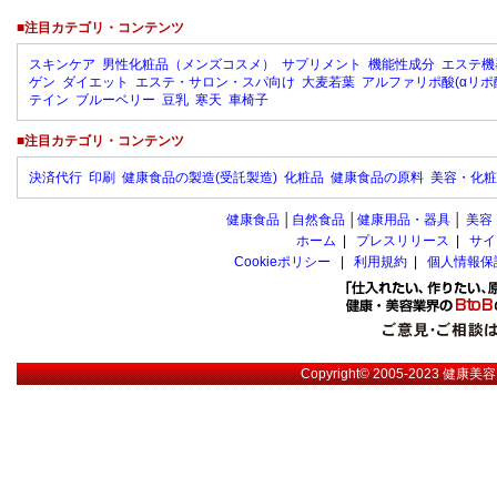
■注目カテゴリ・コンテンツ
スキンケア
男性化粧品（メンズコスメ）
サプリメント
機能性成分
エステ機
ゲン
ダイエット
エステ・サロン・スパ向け
大麦若葉
アルファリポ酸(αリポ
テイン
ブルーベリー
豆乳
寒天
車椅子
■注目カテゴリ・コンテンツ
決済代行
印刷
健康食品の製造(受託製造)
化粧品
健康食品の原料
美容・化粧
健康食品
│
自然食品
│
健康用品・器具
│
美容
ホーム
|
プレスリリース
|
サイ
Cookieポリシー
|
利用規約
|
個人情報保
Copyright© 2005-2023
健康美容