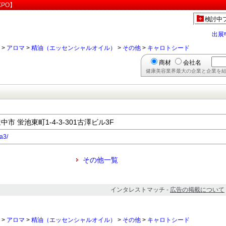
XPO】
検討中
出展
>
アロマ
>
精油（エッセンシャルオイル）
>
その他
>
キャロトシード
商材
会社名
健康美容業界最大の企業と企業を結
豊中市 蛍池東町1-4-3-301古澤ビル3F
ma3/
その他一覧
インタレストマッチ -
広告の掲載について
>
アロマ
>
精油（エッセンシャルオイル）
>
その他
>
キャロトシード