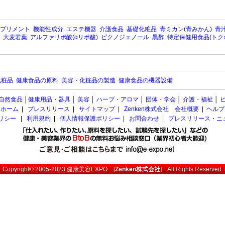
プリメント
機能性成分
エステ機器
介護食品
基礎化粧品
青ミカン(青みかん)
青汁
大麦若葉
アルファリポ酸(αリポ酸)
ピクノジェノール
黒酢
特定保健用食品(トク
化粧品
健康食品の原料
美容・化粧品の製造
健康食品の機器設備
自然食品
│
健康用品・器具
│
美容
│
ハーブ・アロマ
│
団体・学会
│
介護・福祉
│
ホーム
|
プレスリリース
|
サイトマップ
|
Zenken株式会社 会社概要
|
ヘルプ
ポリシー
|
利用規約
|
個人情報保護ポリシー
|
お問合わせ
|
プレスリリース・ニ
Copyright© 2005-2023
健康美容EXPO
[
Zenken株式会社
] All Rights Reserved.