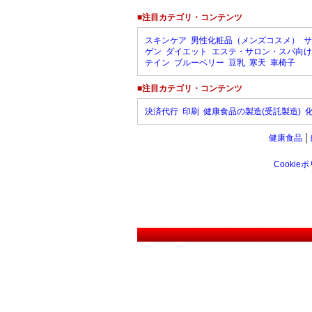
■注目カテゴリ・コンテンツ
スキンケア
男性化粧品（メンズコスメ）
サ
ゲン
ダイエット
エステ・サロン・スパ向け
テイン
ブルーベリー
豆乳
寒天
車椅子
■注目カテゴリ・コンテンツ
決済代行
印刷
健康食品の製造(受託製造)
健康食品
│
Cookie