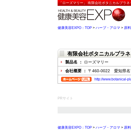
「ローズマリー」:有限会社ボタニカルプラネ
健康美容EXPO：TOP
>
ハーブ・アロマ
>
原料
有限会社ボタニカルプラネ
製品名 ：
ローズマリー
会社概要 ：
〒460-0022 愛知県名
http://www.botanical-pl
PRサイト
健康美容EXPO：TOP
>
ハーブ・アロマ
>
原料