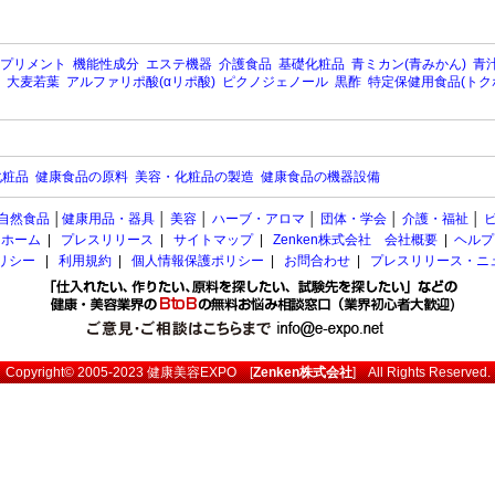
プリメント
機能性成分
エステ機器
介護食品
基礎化粧品
青ミカン(青みかん)
青汁
大麦若葉
アルファリポ酸(αリポ酸)
ピクノジェノール
黒酢
特定保健用食品(トク
化粧品
健康食品の原料
美容・化粧品の製造
健康食品の機器設備
自然食品
│
健康用品・器具
│
美容
│
ハーブ・アロマ
│
団体・学会
│
介護・福祉
│
ホーム
|
プレスリリース
|
サイトマップ
|
Zenken株式会社 会社概要
|
ヘルプ
ポリシー
|
利用規約
|
個人情報保護ポリシー
|
お問合わせ
|
プレスリリース・ニ
Copyright© 2005-2023
健康美容EXPO
[
Zenken株式会社
] All Rights Reserved.