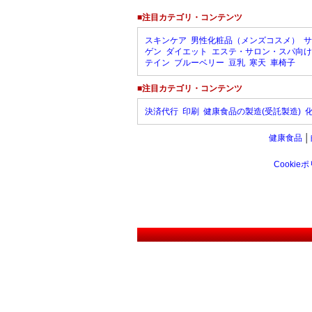
■注目カテゴリ・コンテンツ
スキンケア
男性化粧品（メンズコスメ）
サ
ゲン
ダイエット
エステ・サロン・スパ向け
テイン
ブルーベリー
豆乳
寒天
車椅子
■注目カテゴリ・コンテンツ
決済代行
印刷
健康食品の製造(受託製造)
健康食品
│
Cookie