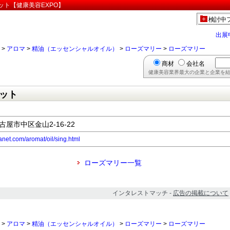
ット【健康美容EXPO】
検討中
出展
>
アロマ
>
精油（エッセンシャルオイル）
>
ローズマリー
>
ローズマリー
商材
会社名
健康美容業界最大の企業と企業を結
ット
古屋市中区金山2-16-22
anet.com/aromat/oil/sing.html
ローズマリー一覧
インタレストマッチ -
広告の掲載について
>
アロマ
>
精油（エッセンシャルオイル）
>
ローズマリー
>
ローズマリー