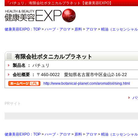
「パチュリ」:有限会社ボタニカルプラネット【健康美容EXPO】
健康美容EXPO：TOP
>
ハーブ・アロマ
>
原料
>
アロマ
>
精油（エッセンシャル
有限会社ボタニカルプラネット
製品名 ：
パチュリ
会社概要 ：
〒460-0022 愛知県名古屋市中区金山2-16-22
http://www.botanical-planet.com/aromat/oil/sing.html
パ
PRサイト
健康美容EXPO：TOP
>
ハーブ・アロマ
>
原料
>
アロマ
>
精油（エッセンシャル