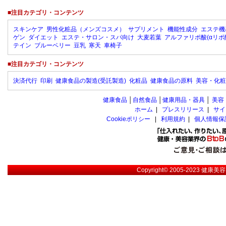
■注目カテゴリ・コンテンツ
スキンケア
男性化粧品（メンズコスメ）
サプリメント
機能性成分
エステ機
ゲン
ダイエット
エステ・サロン・スパ向け
大麦若葉
アルファリポ酸(αリポ
テイン
ブルーベリー
豆乳
寒天
車椅子
■注目カテゴリ・コンテンツ
決済代行
印刷
健康食品の製造(受託製造)
化粧品
健康食品の原料
美容・化粧
健康食品
│
自然食品
│
健康用品・器具
│
美容
ホーム
|
プレスリリース
|
サイ
Cookieポリシー
|
利用規約
|
個人情報保
Copyright© 2005-2023
健康美容