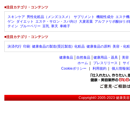
■注目カテゴリ・コンテンツ
スキンケア
男性化粧品（メンズコスメ）
サプリメント
機能性成分
エステ機
ゲン
ダイエット
エステ・サロン・スパ向け
大麦若葉
アルファリポ酸(αリポ
テイン
ブルーベリー
豆乳
寒天
車椅子
■注目カテゴリ・コンテンツ
決済代行
印刷
健康食品の製造(受託製造)
化粧品
健康食品の原料
美容・化粧
健康食品
│
自然食品
│
健康用品・器具
│
美容
ホーム
|
プレスリリース
|
サイ
Cookieポリシー
|
利用規約
|
個人情報保
Copyright© 2005-2023
健康美容