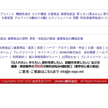
プリメント
機能性成分
エステ機器
介護食品
基礎化粧品
青ミカン(青みかん)
青汁
大麦若葉
アルファリポ酸(αリポ酸)
ピクノジェノール
黒酢
特定保健用食品(トク
化粧品
健康食品の原料
美容・化粧品の製造
健康食品の機器設備
自然食品
│
健康用品・器具
│
美容
│
ハーブ・アロマ
│
団体・学会
│
介護・福祉
│
ホーム
|
プレスリリース
|
サイトマップ
|
Zenken株式会社 会社概要
|
ヘルプ
ポリシー
|
利用規約
|
個人情報保護ポリシー
|
お問合わせ
|
プレスリリース・ニ
Copyright© 2005-2023
健康美容EXPO
[
Zenken株式会社
] All Rights Reserved.