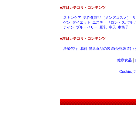
■注目カテゴリ・コンテンツ
スキンケア
男性化粧品（メンズコスメ）
サ
ゲン
ダイエット
エステ・サロン・スパ向け
テイン
ブルーベリー
豆乳
寒天
車椅子
■注目カテゴリ・コンテンツ
決済代行
印刷
健康食品の製造(受託製造)
健康食品
│
Cookie