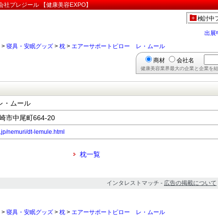
社プレジール 【健康美容EXPO】
検討中
出展
>
寝具・安眠グッズ
>
枕
>
エアーサポートピロー レ・ムール
商材
会社名
健康美容業界最大の企業と企業を結
レ・ムール
崎市中尾町664-20
o.jp/nemuri/dt-lemule.html
枕一覧
インタレストマッチ -
広告の掲載について
>
寝具・安眠グッズ
>
枕
>
エアーサポートピロー レ・ムール