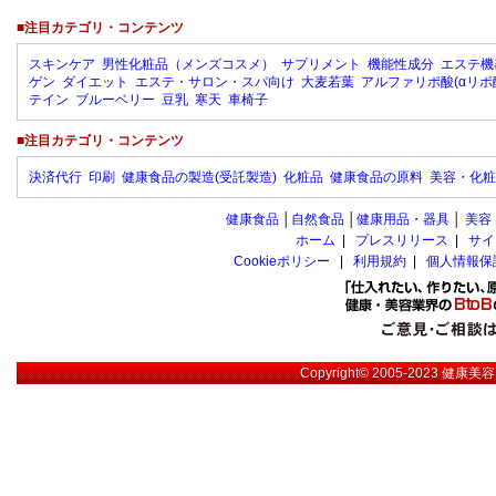
■注目カテゴリ・コンテンツ
スキンケア
男性化粧品（メンズコスメ）
サプリメント
機能性成分
エステ機
ゲン
ダイエット
エステ・サロン・スパ向け
大麦若葉
アルファリポ酸(αリポ
テイン
ブルーベリー
豆乳
寒天
車椅子
■注目カテゴリ・コンテンツ
決済代行
印刷
健康食品の製造(受託製造)
化粧品
健康食品の原料
美容・化粧
健康食品
│
自然食品
│
健康用品・器具
│
美容
ホーム
|
プレスリリース
|
サイ
Cookieポリシー
|
利用規約
|
個人情報保
Copyright© 2005-2023
健康美容