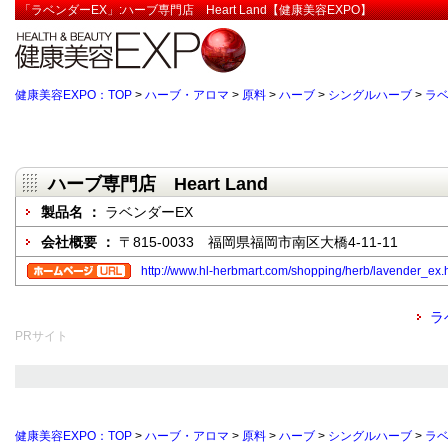
「ラベンダーEX」:ハーブ専門店 Heart Land【健康美容EXPO】
健康美容EXPO：TOP
>
ハーブ・アロマ
>
原料
>
ハーブ
>
シングルハーブ
>
ラ
ハーブ専門店 Heart Land
製品名 ：
ラベンダーEX
会社概要 ：
〒815-0033 福岡県福岡市南区大橋4-11-11
http://www.hl-herbmart.com/shopping/herb/lavender_ex.
ラ
PRサイト
健康美容EXPO：TOP
>
ハーブ・アロマ
>
原料
>
ハーブ
>
シングルハーブ
>
ラ