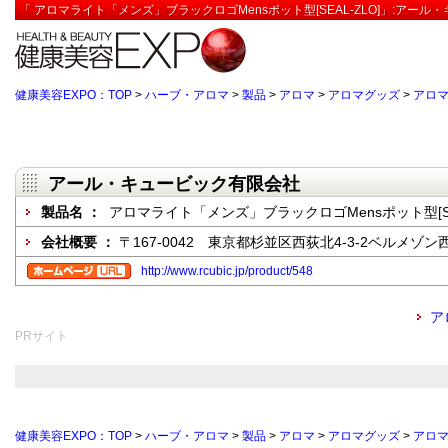
「 アロマライト「メンズ」ブラックロゴMensポット型[SEAL-ZLO]」:アー
健康美容EXPO：TOP
>
ハーブ・アロマ
>
製品
>
アロマ
>
アロマグッズ
>
アロ
アール・キュービック有限会社
製品名 ：
アロマライト「メンズ」ブラックロゴMensポット型[SEA
会社概要 ：
〒167-0042 東京都杉並区西荻北4-3-2ベルメゾン西
http://www.rcubic.jp/product/548
ア
PRサイト
健康美容EXPO：TOP
>
ハーブ・アロマ
>
製品
>
アロマ
>
アロマグッズ
>
アロ