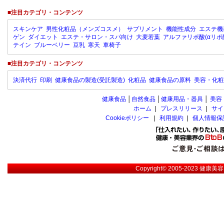
■注目カテゴリ・コンテンツ
スキンケア
男性化粧品（メンズコスメ）
サプリメント
機能性成分
エステ機
ゲン
ダイエット
エステ・サロン・スパ向け
大麦若葉
アルファリポ酸(αリポ
テイン
ブルーベリー
豆乳
寒天
車椅子
■注目カテゴリ・コンテンツ
決済代行
印刷
健康食品の製造(受託製造)
化粧品
健康食品の原料
美容・化粧
健康食品
│
自然食品
│
健康用品・器具
│
美容
ホーム
|
プレスリリース
|
サイ
Cookieポリシー
|
利用規約
|
個人情報保
Copyright© 2005-2023
健康美容