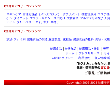
■注目カテゴリ・コンテンツ
スキンケア
男性化粧品（メンズコスメ）
サプリメント
機能性成分
エステ機
ゲン
ダイエット
エステ・サロン・スパ向け
大麦若葉
アルファリポ酸(αリポ
テイン
ブルーベリー
豆乳
寒天
車椅子
■注目カテゴリ・コンテンツ
決済代行
印刷
健康食品の製造(受託製造)
化粧品
健康食品の原料
美容・化粧
健康食品
│
自然食品
│
健康用品・器具
│
美容
ホーム
|
プレスリリース
|
サイ
Cookieポリシー
|
利用規約
|
個人情報保
Copyright© 2005-2023
健康美容