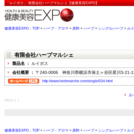
「ルイボス」:有限会社ハーブマルシェ【健康美容EXPO】
健康美容EXPO：TOP
>
ハーブ・アロマ
>
原料
>
ハーブ
>
シングルハーブ
>
ル
有限会社ハーブマルシェ
製品名 ：
ルイボス
会社概要 ：
〒240-0006 神奈川県横浜市保土ヶ谷区星川3-21-1
http://www.herbmarche.com/single/034.html
ル
PRサイト
健康美容EXPO：TOP
>
ハーブ・アロマ
>
原料
>
ハーブ
>
シングルハーブ
>
ル