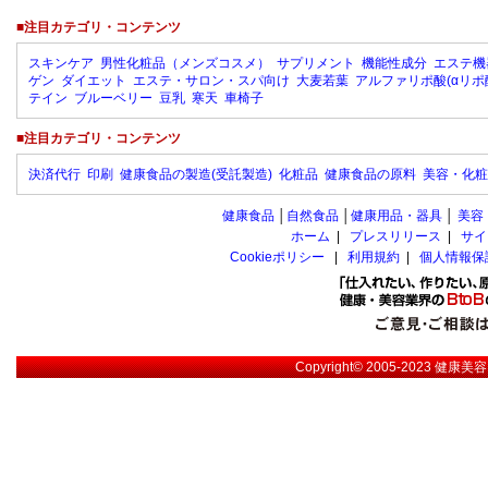
■注目カテゴリ・コンテンツ
スキンケア
男性化粧品（メンズコスメ）
サプリメント
機能性成分
エステ機
ゲン
ダイエット
エステ・サロン・スパ向け
大麦若葉
アルファリポ酸(αリポ
テイン
ブルーベリー
豆乳
寒天
車椅子
■注目カテゴリ・コンテンツ
決済代行
印刷
健康食品の製造(受託製造)
化粧品
健康食品の原料
美容・化粧
健康食品
│
自然食品
│
健康用品・器具
│
美容
ホーム
|
プレスリリース
|
サイ
Cookieポリシー
|
利用規約
|
個人情報保
Copyright© 2005-2023
健康美容