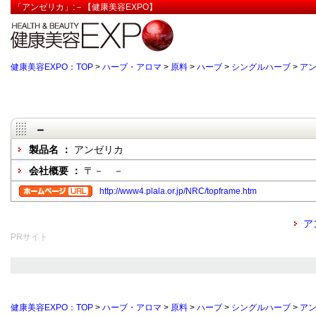
「アンゼリカ」:－【健康美容EXPO】
健康美容EXPO：TOP
>
ハーブ・アロマ
>
原料
>
ハーブ
>
シングルハーブ
>
ア
－
製品名 ：
アンゼリカ
会社概要 ：
〒－ －
http://www4.plala.or.jp/NRC/topframe.htm
ア
PRサイト
健康美容EXPO：TOP
>
ハーブ・アロマ
>
原料
>
ハーブ
>
シングルハーブ
>
ア