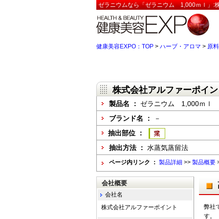
ゼラニウムなら「ゼラニウム 1,000ｍｌ」
健康美容EXPO：TOP
>
ハーブ・アロマ
>
原料
株式会社アルファーポイン
製品名 ：
ゼラニウム 1,000ｍｌ
ブランド名 ：
－
抽出部位 ：
抽出方法 ：
水蒸気蒸留法
ページ内リンク ：
製品詳細
>>
製品概要
会社概要
会社名
弊社
株式会社アルファーポイント
す。