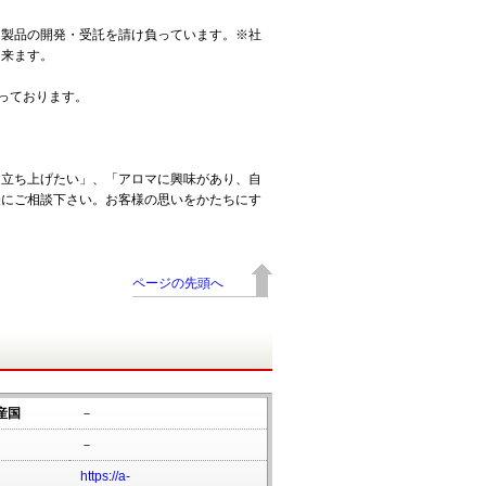
マ製品の開発・受託を請け負っています。※社
出来ます。
扱っております。
を立ち上げたい」、「アロマに興味があり、自
軽にご相談下さい。お客様の思いをかたちにす
ページの先頭へ
産国
－
－
https://a-