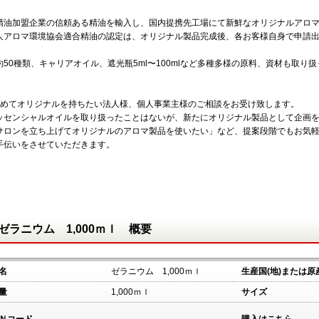
精油加盟企業の信頼ある精油を輸入し、国内提携先工場にて新鮮なオリジナルアロ
人アロマ環境協会適合精油の認定は、オリジナル製品完成後、各お客様自身で申請
約50種類、キャリアオイル、遮光瓶5ml〜100mlなど多種多様の原料、資材も取り
めてオリジナルを持ちたい法人様、個人事業主様のご相談をお受け致します。
ッセンシャルオイルを取り扱ったことはないが、新たにオリジナル製品として企画
サロンを立ち上げてオリジナルのアロマ製品を使いたい」など、提案段階でもお気
手伝いをさせていただきます。
ゼラニウム 1,000ｍｌ 概要
名
ゼラニウム 1,000ｍｌ
生産国(地)または原
量
1,000ｍｌ
サイズ