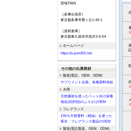
団地TM内
［多摩出張所］
東京都多摩市豊ヶ丘1-46-1
［資材倉庫］
東京都東久留米市前沢3-6-54
ホームページ
https://a-point55.net
その他の出展商材
製造(受託、OEM、ODM)
サプリメント企画、各種原料供給
犬用
天然素材を使ったペット向け栄養
強化(目的別)のふりかけOEM
フレグランス
100％天然香料（精油）を使った
香水・フレグランス製品のOEM
製造(受託製造、OEM、ODM)