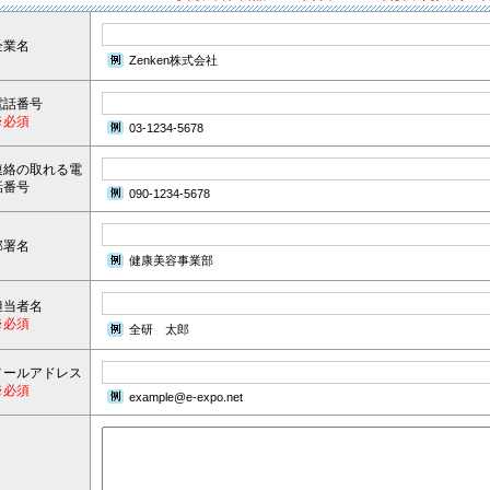
企業名
Zenken株式会社
電話番号
※必須
03-1234-5678
連絡の取れる電
話番号
090-1234-5678
部署名
健康美容事業部
担当者名
※必須
全研 太郎
メールアドレス
※必須
example@e-expo.net