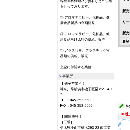
ＪＡ
各種原料供給及び資材などの供給
も行っております。
販売
◎ アロマテラピー、化粧品、健
リー
康食品製品の企画開発
販売
◎ アロマテラピー、化粧品、健
康食品向け原料の供給、販売
希望
◎ ガラス容器、プラスチック容
器類の供給、販売
上記に付随する業務
事業所
【 磯子営業所 】
神奈川県横浜市磯子区栗木2-14-1
7
TEL：045-353-5500
FAX：045-353-5502
お
■ 
【 関連施設 】
［工場］
栃木県小山市楢木293-23 南工業