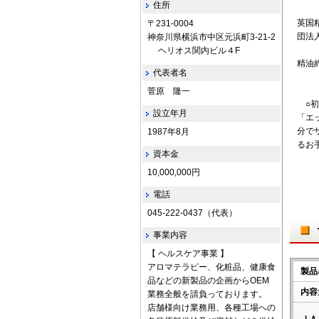
住所
英国
〒231-0004
団法
神奈川県横浜市中区元浜町3-21-2
ヘリオス関内ビル４F
精油
代表者名
菅原 隆一
○初
設立年月
「エ
分で
1987年8月
るお
資本金
10,000,000円
電話
045-222-0437（代表）
事業内容
【 ヘルスケア事業 】
アロマテラピー、化粧品、健康食
製品
品などの新製品の企画からOEM
内容
業務全般を請負っております。
店舗様向け業務用、各種工場への