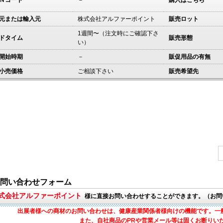
Ｎコード
－
購入はこちら
元または輸入元
株式会社アルファーポイント
販売ロット
1週間〜（注文時にご確認下さ
ドタイム
販売形態
い）
開始時期
－
販促用品の有無
小売価格
ご相談下さい
販売希望先
問い合わせフォーム
株式会社アルファーポイント
様に直接お問い合わせすることができます。（お問
出展者様への商材のお問い合わせは、健康産業関係者様向けの機能です。一
また、自社商品のPRや営業メール等は固くお断りい