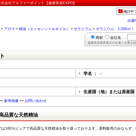
:株式会社アルファーポイント【健康美容EXPO】
検討中
出展
>
アロマ
>
精油（エッセンシャルオイル）
>
ゼラニウム
>
ゼラニウム 1,000ｍｌ
商材
会社名
健康美容業界最大の企業と企業を結
ト
学名 ：
－
生産国（地）または原産国
>>
参考画像
>>
お問い合わせ
高品質な天然精油
では100％ピュアで高品質な天然精油を取り扱っております。原料販売のみならず