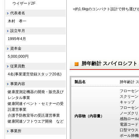
ウイザード2F
○約1.6kgのコンパクト設計で持ち運
代表者名
木村 孝一
設立年月
1995年4月
資本金
5,000,000円
肺年齢計 スパイロシフト S
従業員数
4名(事業運営登録スタッフ20名)
製品名
肺年齢計 ス
事業内容
フローセン
健康度測定機器の開発・販売及び
スクリーン
レンタル事業
キャップ 
健康関連イベント・セミナーの受
フローセン
託運営事業
ノーズクリ
介護予防教室等の受託運営事業
内容物（内容量）
感熱ロール
健康関連ソフトウエア開発 など
電源コード
口型マウス
事業所
ポール肺機