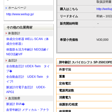
－
取扱説明書
ホームページ
購入はこちら
http://well
http://www.wellup.jp/
リードタイム
即納～10日
販売開始時期
－
その他の出展商材
体脂肪計
体成分分析器 WELL-SCAN（体
希望小売価格
\430,000
成分分析器）
体脂肪＆活力年齢計 NEO活齢 /
NEO活齢VF
血圧計
肺年齢計 スパイロシフト SP-350COP
全自動血圧計 UDEX-Twin タイ
外形寸法
プ�
重量
全自動血圧計 UDEX-Twin タ
イプI
定格電圧
脈波計付電子血圧計 UDEX-
電源周波数
APG1
消費電力
血流観察
脈波計 BVA�
保護形式/程度
血管年齢計 メディカル・アナラ
使用環境