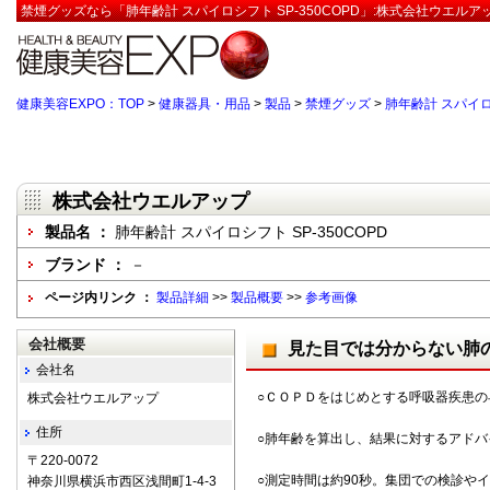
禁煙グッズなら「肺年齢計 スパイロシフト SP-350COPD」:株式会社ウエルア
健康美容EXPO：TOP
>
健康器具・用品
>
製品
>
禁煙グッズ
>
肺年齢計 スパイロシ
株式会社ウエルアップ
製品名 ：
肺年齢計 スパイロシフト SP-350COPD
ブランド ：
－
ページ内リンク ：
製品詳細
>>
製品概要
>>
参考画像
会社概要
見た目では分からない肺
会社名
○ＣＯＰＤをはじめとする呼吸器疾患の
株式会社ウエルアップ
住所
○肺年齢を算出し、結果に対するアドバ
〒220-0072
○測定時間は約90秒。集団での検診や
神奈川県横浜市西区浅間町1-4-3