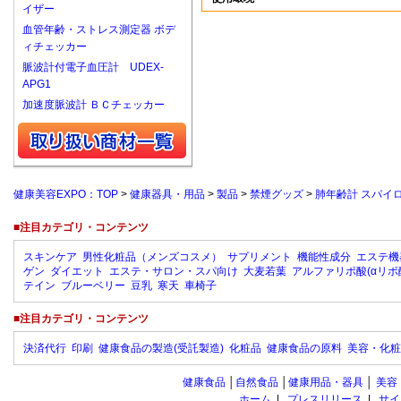
イザー
血管年齢・ストレス測定器 ボデ
ィチェッカー
脈波計付電子血圧計 UDEX-
APG1
加速度脈波計 ＢＣチェッカー
健康美容EXPO：TOP
>
健康器具・用品
>
製品
>
禁煙グッズ
>
肺年齢計 スパイロシ
■注目カテゴリ・コンテンツ
スキンケア
男性化粧品（メンズコスメ）
サプリメント
機能性成分
エステ機
ゲン
ダイエット
エステ・サロン・スパ向け
大麦若葉
アルファリポ酸(αリポ
テイン
ブルーベリー
豆乳
寒天
車椅子
■注目カテゴリ・コンテンツ
決済代行
印刷
健康食品の製造(受託製造)
化粧品
健康食品の原料
美容・化粧
健康食品
│
自然食品
│
健康用品・器具
│
美容
ホーム
|
プレスリリース
|
サイ