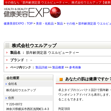
その他なら「肌年齢測定器 ウエルビューティー」:株式会社ウエルアップ【健康美
健康美容EXPO：TOP
>
美容・化粧品
>
製品
>
その他
>
肌年齢測定器 ウエルビ
株式会社ウエルアップ
製品名 ：
肌年齢測定器 ウエルビューティー
ブランド ：
－
ページ内リンク ：
製品詳細
>>
製品概要
>>
参考画像
会社概要
あなたの肌は健康ですか
会社名
卓上タイプのコンパクト設計で肌年齢
株式会社ウエルアップ
ワンポイントアドバイスも表示します
住所
ることもできます。
〒220-0072
判定項目
神奈川県横浜市西区浅間町1-4-3