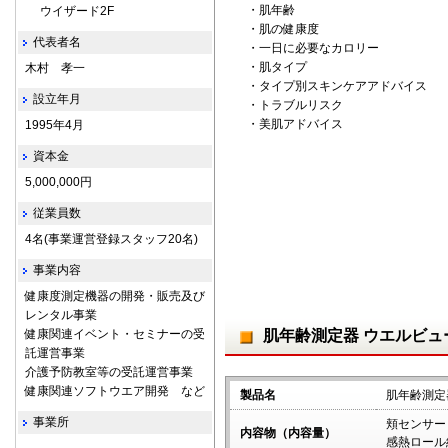
・肌年齢
ウイザード2F
・肌の健康度
代表者名
・一日に必要なカロリー
・肌タイプ
木村 孝一
・タイプ別スキンケアアドバイス
設立年月
・トラブルリスク
・美肌アドバイス
1995年4月
資本金
5,000,000円
従業員数
4名(事業運営登録スタッフ20名)
事業内容
健康度測定機器の開発・販売及び
レンタル事業
健康関連イベント・セミナーの受
肌年齢測定器 ウエルビュ
託運営事業
介護予防教室等の受託運営事業
健康関連ソフトウエア開発 など
製品名
肌年齢測定
事業所
頬センサー
内容物（内容量）
感熱ロール