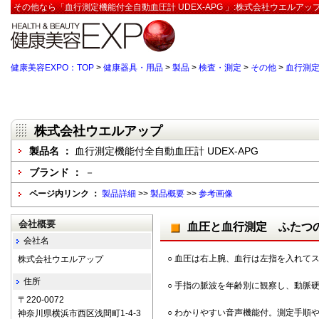
その他なら「血行測定機能付全自動血圧計 UDEX-APG 」:株式会社ウエルアッ
健康美容EXPO：TOP
>
健康器具・用品
>
製品
>
検査・測定
>
その他
>
血行測定
株式会社ウエルアップ
製品名 ：
血行測定機能付全自動血圧計 UDEX-APG
ブランド ：
－
ページ内リンク ：
製品詳細
>>
製品概要
>>
参考画像
会社概要
血圧と血行測定 ふたつ
会社名
○ 血圧は右上腕、血行は左指を入れて
株式会社ウエルアップ
住所
○ 手指の脈波を年齢別に観察し、動脈
〒220-0072
○ わかりやすい音声機能付。測定手順
神奈川県横浜市西区浅間町1-4-3