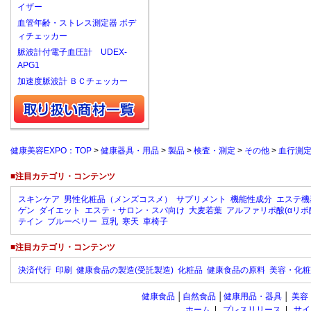
イザー
血管年齢・ストレス測定器 ボデ
ィチェッカー
脈波計付電子血圧計 UDEX-
APG1
加速度脈波計 ＢＣチェッカー
健康美容EXPO：TOP
>
健康器具・用品
>
製品
>
検査・測定
>
その他
>
血行測定
■注目カテゴリ・コンテンツ
スキンケア
男性化粧品（メンズコスメ）
サプリメント
機能性成分
エステ機
ゲン
ダイエット
エステ・サロン・スパ向け
大麦若葉
アルファリポ酸(αリポ
テイン
ブルーベリー
豆乳
寒天
車椅子
■注目カテゴリ・コンテンツ
決済代行
印刷
健康食品の製造(受託製造)
化粧品
健康食品の原料
美容・化粧
健康食品
│
自然食品
│
健康用品・器具
│
美容
ホーム
|
プレスリリース
|
サイ