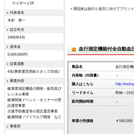
ウイザード2F
○ 測定値は血行と血圧に分けてプリン
代表者名
木村 孝一
設立年月
1995年4月
資本金
血行測定機能付全自動血圧計
5,000,000円
従業員数
製品名
血行測定機能
4名(事業運営登録スタッフ20名)
内容物（内容量）
－
事業内容
購入はこちら
http://well
健康度測定機器の開発・販売及び
リードタイム
即納～10日
レンタル事業
健康関連イベント・セミナーの受
販売開始時期
－
託運営事業
介護予防教室等の受託運営事業
健康関連ソフトウエア開発 など
希望小売価格
￥560,000
事業所