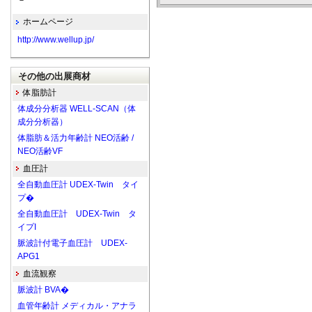
－
ホームページ
http://www.wellup.jp/
その他の出展商材
体脂肪計
体成分分析器 WELL-SCAN（体
成分分析器）
体脂肪＆活力年齢計 NEO活齢 /
NEO活齢VF
血圧計
全自動血圧計 UDEX-Twin タイ
プ�
全自動血圧計 UDEX-Twin タ
イプI
脈波計付電子血圧計 UDEX-
APG1
血流観察
脈波計 BVA�
血管年齢計 メディカル・アナラ