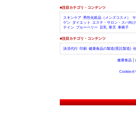
■注目カテゴリ・コンテンツ
スキンケア
男性化粧品（メンズコスメ）
サ
ゲン
ダイエット
エステ・サロン・スパ向け
テイン
ブルーベリー
豆乳
寒天
車椅子
■注目カテゴリ・コンテンツ
決済代行
印刷
健康食品の製造(受託製造)
健康食品
│
Cookie