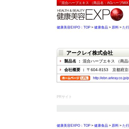
「混合ハーブエキス （商品名：AGハーブMI
健康美容EXPO：TOP
>
健康食品
>
原料
>
た
アークレイ株式会社
製品名 ：
混合ハーブエキス （商品
会社概要 ：
〒604-8153 京都
http://ebn.arkray.co.jp
PRサイト
健康美容EXPO：TOP
>
健康食品
>
原料
>
た