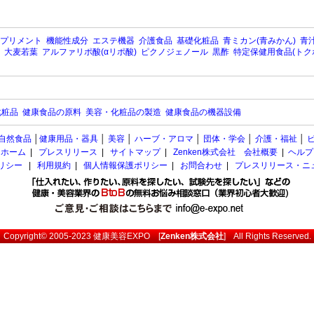
プリメント
機能性成分
エステ機器
介護食品
基礎化粧品
青ミカン(青みかん)
青汁
大麦若葉
アルファリポ酸(αリポ酸)
ピクノジェノール
黒酢
特定保健用食品(トク
化粧品
健康食品の原料
美容・化粧品の製造
健康食品の機器設備
自然食品
│
健康用品・器具
│
美容
│
ハーブ・アロマ
│
団体・学会
│
介護・福祉
│
ホーム
|
プレスリリース
|
サイトマップ
|
Zenken株式会社 会社概要
|
ヘルプ
ポリシー
|
利用規約
|
個人情報保護ポリシー
|
お問合わせ
|
プレスリリース・ニ
Copyright© 2005-2023
健康美容EXPO
[
Zenken株式会社
] All Rights Reserved.