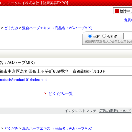
X）」:アークレイ株式会社【健康美容EXPO】
検討中
出展
行
>
どくだみ
>
混合ハーブエキス （商品名：AGハーブMIX）
商材
会社名
健康美容業界最大の企業と企業を結
名：AGハーブMIX）
府京都市中京区烏丸四条上る笋町689番地 京都御幸ビル10Ｆ
/products/product-01/index.html
どくだみ一覧
インタレストマッチ -
広告の掲載について
行
>
どくだみ
>
混合ハーブエキス （商品名：AGハーブMIX）