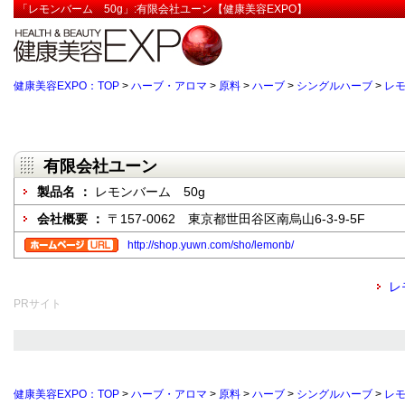
「レモンバーム 50g」:有限会社ユーン【健康美容EXPO】
健康美容EXPO：TOP
>
ハーブ・アロマ
>
原料
>
ハーブ
>
シングルハーブ
>
レ
有限会社ユーン
製品名 ：
レモンバーム 50g
会社概要 ：
〒157-0062 東京都世田谷区南烏山6-3-9-5F
http://shop.yuwn.com/sho/lemonb/
レ
PRサイト
健康美容EXPO：TOP
>
ハーブ・アロマ
>
原料
>
ハーブ
>
シングルハーブ
>
レ