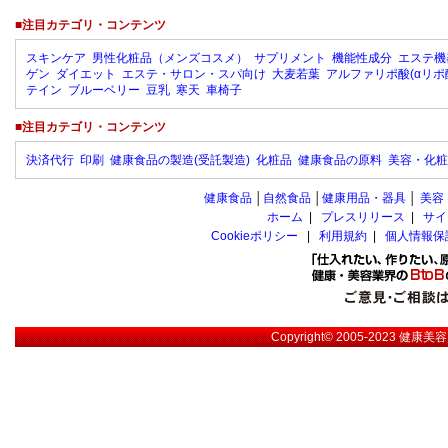
■注目カテゴリ・コンテンツ
スキンケア
男性化粧品（メンズコスメ）
サプリメント
機能性成分
エステ機
ゲン
ダイエット
エステ・サロン・スパ向け
大麦若葉
アルファリポ酸(αリポ
テイン
ブルーベリー
豆乳
寒天
車椅子
■注目カテゴリ・コンテンツ
決済代行
印刷
健康食品の製造(受託製造)
化粧品
健康食品の原料
美容・化粧
健康食品
│
自然食品
│
健康用品・器具
│
美容
ホーム
|
プレスリリース
|
サイ
Cookieポリシー
|
利用規約
|
個人情報保
Copyright© 2005-2023
健康美容