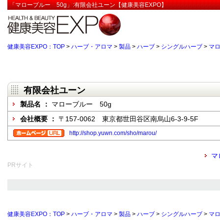
「マローブルー 50g」:有限会社ユーン【健康美容EXPO】
健康美容EXPO：TOP
>
ハーブ・アロマ
>
製品
>
ハーブ
>
シングルハーブ
>
マ
有限会社ユーン
製品名 ：
マローブルー 50g
会社概要 ：
〒157-0062 東京都世田谷区南烏山6-3-9-5F
http://shop.yuwn.com/sho/marou/
マ
PRサイト
健康美容EXPO：TOP
>
ハーブ・アロマ
>
製品
>
ハーブ
>
シングルハーブ
>
マ