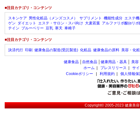
■注目カテゴリ・コンテンツ
スキンケア
男性化粧品（メンズコスメ）
サプリメント
機能性成分
エステ機
ゲン
ダイエット
エステ・サロン・スパ向け
大麦若葉
アルファリポ酸(αリポ
テイン
ブルーベリー
豆乳
寒天
車椅子
■注目カテゴリ・コンテンツ
決済代行
印刷
健康食品の製造(受託製造)
化粧品
健康食品の原料
美容・化粧
健康食品
│
自然食品
│
健康用品・器具
│
美容
ホーム
|
プレスリリース
|
サイ
Cookieポリシー
|
利用規約
|
個人情報保
Copyright© 2005-2023
健康美容