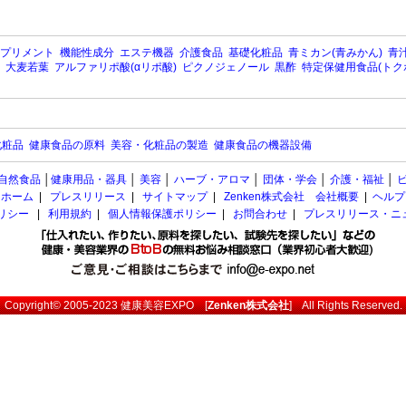
プリメント
機能性成分
エステ機器
介護食品
基礎化粧品
青ミカン(青みかん)
青汁
大麦若葉
アルファリポ酸(αリポ酸)
ピクノジェノール
黒酢
特定保健用食品(トク
化粧品
健康食品の原料
美容・化粧品の製造
健康食品の機器設備
自然食品
│
健康用品・器具
│
美容
│
ハーブ・アロマ
│
団体・学会
│
介護・福祉
│
ホーム
|
プレスリリース
|
サイトマップ
|
Zenken株式会社 会社概要
|
ヘルプ
ポリシー
|
利用規約
|
個人情報保護ポリシー
|
お問合わせ
|
プレスリリース・ニ
Copyright© 2005-2023
健康美容EXPO
[
Zenken株式会社
] All Rights Reserved.