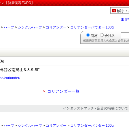
ーン【健康美容EXPO】
検討中
出展
>
ハーブ
>
シングルハーブ
>
コリアンダー
>
コリアンダーパウダー 100g
商材
会社名
健康美容業界最大の企業と企業を結
0g
田谷区南烏山6-3-9-5F
ho/coriander/
コリアンダー一覧
インタレストマッチ -
広告の掲載について
>
ハーブ
>
シングルハーブ
>
コリアンダー
>
コリアンダーパウダー 100g