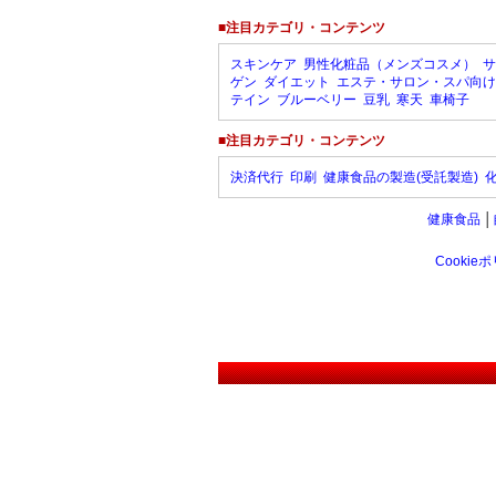
■注目カテゴリ・コンテンツ
スキンケア
男性化粧品（メンズコスメ）
サ
ゲン
ダイエット
エステ・サロン・スパ向け
テイン
ブルーベリー
豆乳
寒天
車椅子
■注目カテゴリ・コンテンツ
決済代行
印刷
健康食品の製造(受託製造)
健康食品
│
Cookie