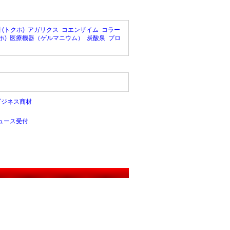
(トクホ)
アガリクス
コエンザイム
コラー
ホ)
医療機器（ゲルマニウム）
炭酸泉
プロ
ビジネス商材
ュース受付