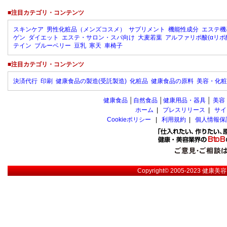
■注目カテゴリ・コンテンツ
スキンケア
男性化粧品（メンズコスメ）
サプリメント
機能性成分
エステ機
ゲン
ダイエット
エステ・サロン・スパ向け
大麦若葉
アルファリポ酸(αリポ
テイン
ブルーベリー
豆乳
寒天
車椅子
■注目カテゴリ・コンテンツ
決済代行
印刷
健康食品の製造(受託製造)
化粧品
健康食品の原料
美容・化粧
健康食品
│
自然食品
│
健康用品・器具
│
美容
ホーム
|
プレスリリース
|
サイ
Cookieポリシー
|
利用規約
|
個人情報保
Copyright© 2005-2023
健康美容