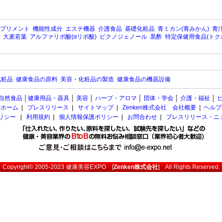
プリメント
機能性成分
エステ機器
介護食品
基礎化粧品
青ミカン(青みかん)
青汁
大麦若葉
アルファリポ酸(αリポ酸)
ピクノジェノール
黒酢
特定保健用食品(トク
化粧品
健康食品の原料
美容・化粧品の製造
健康食品の機器設備
自然食品
│
健康用品・器具
│
美容
│
ハーブ・アロマ
│
団体・学会
│
介護・福祉
│
ホーム
|
プレスリリース
|
サイトマップ
|
Zenken株式会社 会社概要
|
ヘルプ
ポリシー
|
利用規約
|
個人情報保護ポリシー
|
お問合わせ
|
プレスリリース・ニ
Copyright© 2005-2023
健康美容EXPO
[
Zenken株式会社
] All Rights Reserved.