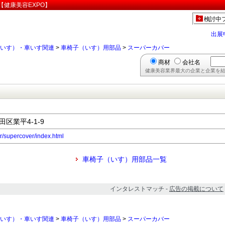
健康美容EXPO】
検討中
出展
いす）・車いす関連
>
車椅子（いす）用部品
>
スーパーカバー
商材
会社名
健康美容業界最大の企業と企業を結
田区業平4-1-9
er/supercover/index.html
車椅子（いす）用部品一覧
インタレストマッチ -
広告の掲載について
いす）・車いす関連
>
車椅子（いす）用部品
>
スーパーカバー