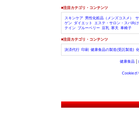
■注目カテゴリ・コンテンツ
スキンケア
男性化粧品（メンズコスメ）
サ
ゲン
ダイエット
エステ・サロン・スパ向け
テイン
ブルーベリー
豆乳
寒天
車椅子
■注目カテゴリ・コンテンツ
決済代行
印刷
健康食品の製造(受託製造)
健康食品
│
Cookie