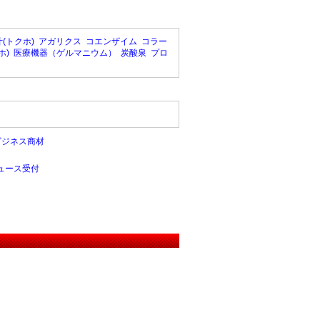
(トクホ)
アガリクス
コエンザイム
コラー
ホ)
医療機器（ゲルマニウム）
炭酸泉
プロ
ビジネス商材
ュース受付