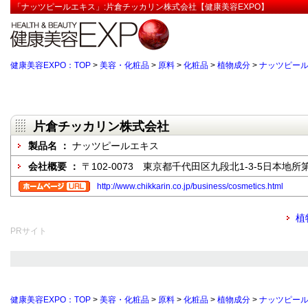
「ナッツピールエキス」:片倉チッカリン株式会社【健康美容EXPO】
健康美容EXPO：TOP
>
美容・化粧品
>
原料
>
化粧品
>
植物成分
>
ナッツピー
片倉チッカリン株式会社
製品名 ：
ナッツピールエキス
会社概要 ：
〒102-0073 東京都千代田区九段北1-3-5日本地
http://www.chikkarin.co.jp/business/cosmetics.html
植
PRサイト
健康美容EXPO：TOP
>
美容・化粧品
>
原料
>
化粧品
>
植物成分
>
ナッツピー