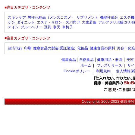
■注目カテゴリ・コンテンツ
スキンケア
男性化粧品（メンズコスメ）
サプリメント
機能性成分
エステ機
ゲン
ダイエット
エステ・サロン・スパ向け
大麦若葉
アルファリポ酸(αリポ
テイン
ブルーベリー
豆乳
寒天
車椅子
■注目カテゴリ・コンテンツ
決済代行
印刷
健康食品の製造(受託製造)
化粧品
健康食品の原料
美容・化粧
健康食品
│
自然食品
│
健康用品・器具
│
美容
ホーム
|
プレスリリース
|
サイ
Cookieポリシー
|
利用規約
|
個人情報保
Copyright© 2005-2023
健康美容