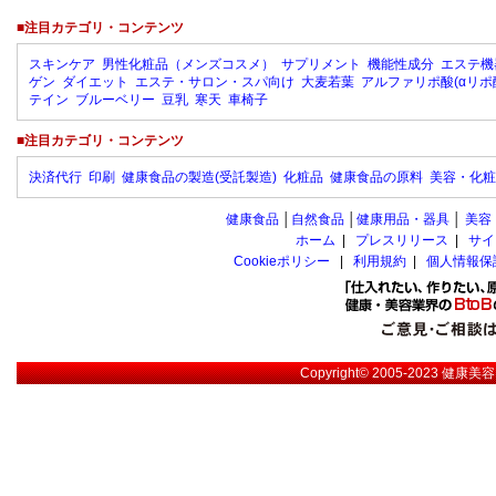
■注目カテゴリ・コンテンツ
スキンケア
男性化粧品（メンズコスメ）
サプリメント
機能性成分
エステ機
ゲン
ダイエット
エステ・サロン・スパ向け
大麦若葉
アルファリポ酸(αリポ
テイン
ブルーベリー
豆乳
寒天
車椅子
■注目カテゴリ・コンテンツ
決済代行
印刷
健康食品の製造(受託製造)
化粧品
健康食品の原料
美容・化粧
健康食品
│
自然食品
│
健康用品・器具
│
美容
ホーム
|
プレスリリース
|
サイ
Cookieポリシー
|
利用規約
|
個人情報保
Copyright© 2005-2023
健康美容