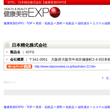
「IOTG」:日本精化株式会社【健康美容EXPO】
健康美容EXPO：TOP
>
美容・化粧品
>
原料
>
化粧品
>
油性成分
>
エステル油
日本精化株式会社
製品名 ：
IOTG
会社概要 ：
〒541-0051 大阪府大阪市中央区備後町2-4-9日
http://www.nipponseika.co.jp/top/index-22.htm
エ
PRサイト
健康美容EXPO：TOP
>
美容・化粧品
>
原料
>
化粧品
>
油性成分
>
エステル油