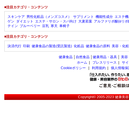
■注目カテゴリ・コンテンツ
スキンケア
男性化粧品（メンズコスメ）
サプリメント
機能性成分
エステ機
ゲン
ダイエット
エステ・サロン・スパ向け
大麦若葉
アルファリポ酸(αリポ
テイン
ブルーベリー
豆乳
寒天
車椅子
■注目カテゴリ・コンテンツ
決済代行
印刷
健康食品の製造(受託製造)
化粧品
健康食品の原料
美容・化粧
健康食品
│
自然食品
│
健康用品・器具
│
美容
ホーム
|
プレスリリース
|
サイ
Cookieポリシー
|
利用規約
|
個人情報保
Copyright© 2005-2023
健康美容