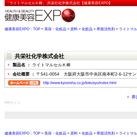
「ライトマルセルＫ棒」:共栄社化学株式会社【健康美容EXPO】
健康美容EXPO：TOP
>
美容・化粧品
>
原料
>
化粧品
>
界面活性剤
>
ライトマ
共栄社化学株式会社
製品名 ：
ライトマルセルＫ棒
会社概要 ：
〒541-0054 大阪府大阪市中央区南本町2-6-12サ
http://www.kyoeisha.co.jp/tokusyu/index.html
界
PRサイト
健康美容EXPO：TOP
>
美容・化粧品
>
原料
>
化粧品
>
界面活性剤
>
ライトマ