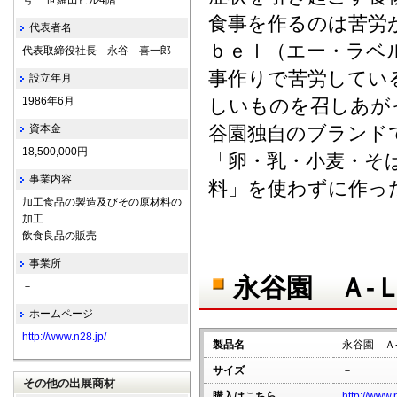
号 世羅田ビル4階
食事を作るのは苦労
代表者名
ｂｅｌ（エー・ラベ
代表取締役社長 永谷 喜一郎
事作りで苦労してい
設立年月
1986年6月
しいものを召しあが
資本金
谷園独自のブランド
18,500,000円
「卵・乳・小麦・そ
事業内容
料」を使わずに作っ
加工食品の製造及びその原材料の
加工
飲食良品の販売
事業所
永谷園 Ａ-
－
ホームページ
http://www.n28.jp/
製品名
永谷園 Ａ
サイズ
－
その他の出展商材
購入はこちら
http://www