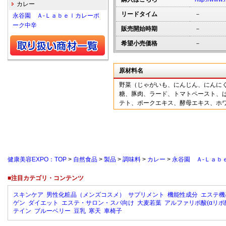
カレー
リードタイム
－
永谷園 Ａ-Ｌａｂｅｌカレーポ
ーク中辛
販売開始時期
－
希望小売価格
－
原材料名
野菜（じゃがいも、にんじん、にんに
糖、豚肉、ラード、トマトペースト、
テト、ポークエキス、酵母エキス、ホ
健康美容EXPO：TOP
>
自然食品
>
製品
>
調味料
>
カレー
>
永谷園 Ａ-Ｌａｂ
■注目カテゴリ・コンテンツ
スキンケア
男性化粧品（メンズコスメ）
サプリメント
機能性成分
エステ機
ゲン
ダイエット
エステ・サロン・スパ向け
大麦若葉
アルファリポ酸(αリポ
テイン
ブルーベリー
豆乳
寒天
車椅子