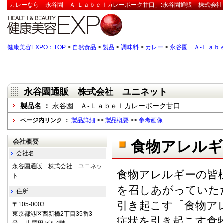
カレーなら「永谷園 Ａ-Ｌａｂｅｌカレーポーク甘口」:永谷園通販 株式会社
健康美容EXPO：TOP
>
自然食品
>
製品
>
調味料
>
カレー
>
永谷園 Ａ-Ｌａｂ
永谷園通販 株式会社 ユニネット
製品名 ：
永谷園 Ａ-Ｌａｂｅｌカレーポーク甘口
ページ内リンク ：
製品詳細
>>
製品概要
>>
参考画像
会社概要
食物アレルギ
会社名
永谷園通販 株式会社 ユニネッ
食物アレルギーの皆
ト
を召しあがっていた
住所
引き起こす「食物ア
〒105-0003
東京都港区西新橋2丁目35番3
症状を引き起こす食