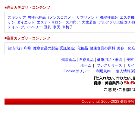
■注目カテゴリ・コンテンツ
スキンケア
男性化粧品（メンズコスメ）
サプリメント
機能性成分
エステ機
ゲン
ダイエット
エステ・サロン・スパ向け
大麦若葉
アルファリポ酸(αリポ
テイン
ブルーベリー
豆乳
寒天
車椅子
■注目カテゴリ・コンテンツ
決済代行
印刷
健康食品の製造(受託製造)
化粧品
健康食品の原料
美容・化粧
健康食品
│
自然食品
│
健康用品・器具
│
美容
ホーム
|
プレスリリース
|
サイ
Cookieポリシー
|
利用規約
|
個人情報保
Copyright© 2005-2023
健康美容