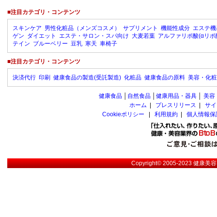
■注目カテゴリ・コンテンツ
スキンケア
男性化粧品（メンズコスメ）
サプリメント
機能性成分
エステ機
ゲン
ダイエット
エステ・サロン・スパ向け
大麦若葉
アルファリポ酸(αリポ
テイン
ブルーベリー
豆乳
寒天
車椅子
■注目カテゴリ・コンテンツ
決済代行
印刷
健康食品の製造(受託製造)
化粧品
健康食品の原料
美容・化粧
健康食品
│
自然食品
│
健康用品・器具
│
美容
ホーム
|
プレスリリース
|
サイ
Cookieポリシー
|
利用規約
|
個人情報保
Copyright© 2005-2023
健康美容