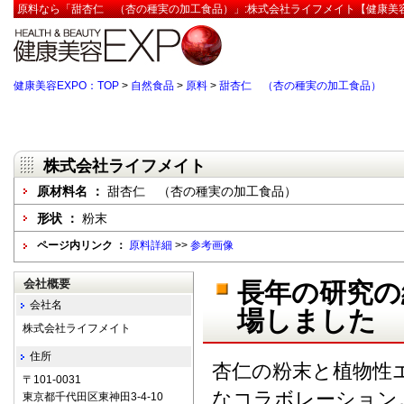
原料なら「甜杏仁 （杏の種実の加工食品）」:株式会社ライフメイト【健康美容
健康美容EXPO：TOP
>
自然食品
>
原料
>
甜杏仁 （杏の種実の加工食品）
株式会社ライフメイト
原材料名 ：
甜杏仁 （杏の種実の加工食品）
形状 ：
粉末
ページ内リンク ：
原料詳細
>>
参考画像
会社概要
長年の研究の
会社名
場しました
株式会社ライフメイト
住所
杏仁の粉末と植物性
〒101-0031
なコラボレーション
東京都千代田区東神田3-4-10