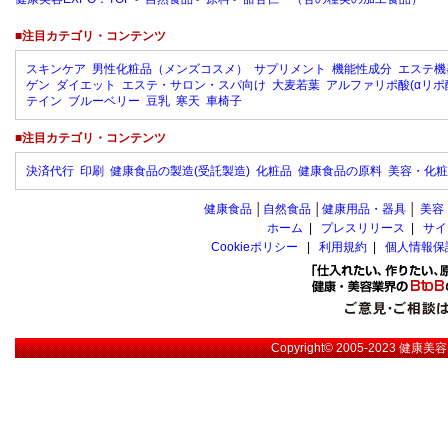
■注目カテゴリ・コンテンツ
スキンケア
男性化粧品（メンズコスメ）
サプリメント
機能性成分
エステ機
ゲン
ダイエット
エステ・サロン・スパ向け
大麦若葉
アルファリポ酸(αリポ
テイン
ブルーベリー
豆乳
寒天
車椅子
■注目カテゴリ・コンテンツ
決済代行
印刷
健康食品の製造(受託製造)
化粧品
健康食品の原料
美容・化粧
健康食品
│
自然食品
│
健康用品・器具
│
美容
ホーム
|
プレスリリース
|
サイ
Cookieポリシー
|
利用規約
|
個人情報保
Copyright© 2005-2023
健康美容