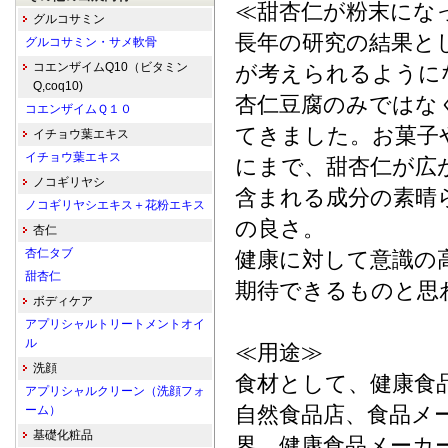
≪甜杏仁が粉末にな
グルコサミン
長年の研究の結果と
グルコサミン・サメ軟骨
コエンザイムQ10（ビタミン
が考えられるように
Q,coq10)
杏仁豆腐のみではな
コエンザイムＱ１０
てきました。お菓子
イチョウ葉エキス
イチョウ葉エキス
にまで、甜杏仁が広
ノコギリヤシ
含まれる成分の素晴
ノコギリヤシエキス＋花粉エキス
の良さ。
杏仁
杏仁タブ
健康に対して意識の
甜杏仁
期待できるものと
ボディケア
アプリシャルトリートメントオイ
ル
≪用途≫
洗顔
食材として、健康食
アプリシャルクリーン（洗顔フォ
自然食品店、食品メ
ーム）
基礎化粧品
界、健康食品メーカ