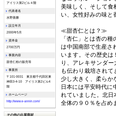
アイリス第2ビル４階
美味しく、そして食
代表者名
い、女性好みの味と
水野善勝
設立年月
≪甜杏仁とは？≫
2000年5月
「杏仁」とは杏の種
資本金
は中国南部で生産さ
2700万円
います。その歴史は
事業内容
り、アレキサンダー
甜杏仁粉の販売等
も伝わり栽培されて
事業所
〒101-0031 東京都千代田区東
少し大きく、柔らか
神田3-4-10 アイリス第2ビル4
日本には平安時代に
階
れていました。北日
ホームページ
http://www.e-annin.com/
全体の９０％を占
その他の出展商材