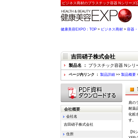
ビジネス商材のプラスチック容器 Nシリーズ(2
健康美容EXPO：TOP
>
ビジネス商材
>
容器・
吉田硝子株式会社
製品名 ：
プラスチック容器 Nシリーズ(
ページ内リンク ：
製品詳細
>>
製品概要
肩の
耐薬
会社概要
化粧
会社名
す。
吉田硝子株式会社
【N
住所
YFP-