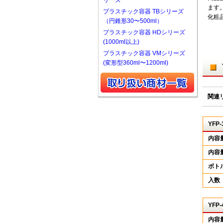
リーズ
ます
プラスチック容器 TBシリーズ
化粧
（円錐形30〜500ml）
プラスチック容器 HDシリーズ
(1000ml以上)
プラスチック容器 VMシリーズ
(変形型360ml〜1200ml)
関連
YFP-
内容
内容
ボト
入数
YFP-
内容