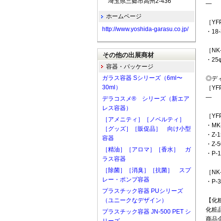
埼玉県三郷市高州2-436
―
ホームページ
［YFP
http://www.yoshida-garasu.co.jp/
・18-
［NK
その他の出展商材
・25
容器・パッケージ
ガラス容器 Sシリーズ（6ml〜
◎デ
30ml）
［YF
―
デラコスメ® シリーズ（新エア
レス容器）
［YFP
［アメニティ］［ノベルティ］
・MK
［グッズ］［販促品］ 向け小型
・Z-
容器
・Z-
［精油］［アロマ］［香水］ ガ
・P-
ラス容器
［除菌］［消臭］［抗菌］ スプ
［NK
レー・ポンプ容器
・P-
プラスチック容器 PUシリーズ
（ユニークなデザイン）
【化
化粧
プラスチック容器 JN-500 PET シ
商品