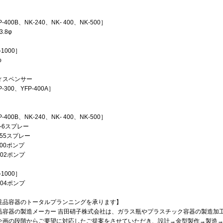
-400B、NK-240、NK- 400、NK-500］
3.8φ
-1000］
φ
ィスペンサー
P-300、YFP-400A］
-400B、NK-240、NK- 400、NK-500］
-6スプレー
155スプレー
500ポンプ
102ポンプ
-1000］
304ポンプ
粧品容器のトータルプランニングを承ります】
品容器の製造メーカー 吉田硝子株式会社は、ガラス瓶やプラスチック容器の製造加
企画の段階からご要望に対応したご提案をさせていただき、設計→金型製作→製造