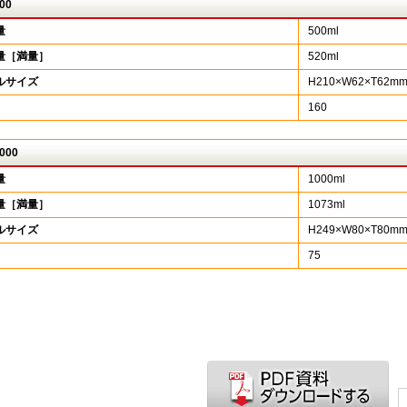
00
量
500ml
量［満量］
520ml
ルサイズ
H210×W62×T62m
160
000
量
1000ml
量［満量］
1073ml
ルサイズ
H249×W80×T80m
75