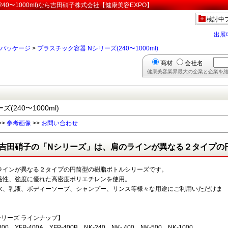
40〜1000ml)なら吉田硝子株式会社【健康美容EXPO】
検討中
出展
パッケージ
>
プラスチック容器 Nシリーズ(240〜1000ml)
商材
会社名
健康美容業界最大の企業と企業を結
240〜1000ml)
>>
参考画像
>>
お問い合わせ
吉田硝子の「Nシリーズ」は、肩のラインが異なる２タイプの
ラインが異なる２タイプの円筒型の樹脂ボトルシリーズです。
品性、強度に優れた高密度ポリエチレンを使用。
水、乳液、ボディーソープ、シャンプー、リンス等様々な用途にご利用いただけま
シリーズ ラインナップ】
300、YFP-400A、YFP-400B、NK-240、NK- 400、NK-500、NK-1000