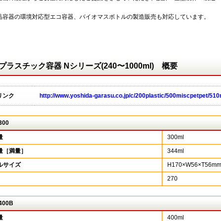
。
品容器の環境対応型エコ容器、バイオマスボトルの製造販売も対応しています。
プラスチック容器 Nシリーズ(240〜1000ml) 概要
リンク
http://www.yoshida-garasu.co.jp/c/200plastic/500miscpetpet/510
300
量
300ml
量［満量］
344ml
ルサイズ
H170×W56×T56m
270
400B
量
400ml