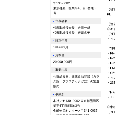
〒130-0002
東京都墨田区業平4丁目8番地3
【材
号
PE
代表者名
【適
代表取締役会長 吉田一成
◎キ
代表取締役社長 吉田眞子
［YF
・ヒ
設立年月
1947年9月
［YFP
・PR-
資本金
・P-2
20,000,000円
・P-
・PM
事業内容
・O
化粧品容器、健康食品容器（ガラ
・ヒン
ス瓶、プラスチック容器）の製造
・2
販売
［NK
事業所
・J5
本社／〒130- 0002 東京都墨田区
業平4丁目8番地3号
◎中栓
金町物流センター／〒341-0037
［YF