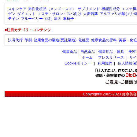
スキンケア
男性化粧品（メンズコスメ）
サプリメント
機能性成分
エステ機
ゲン
ダイエット
エステ・サロン・スパ向け
大麦若葉
アルファリポ酸(αリポ
テイン
ブルーベリー
豆乳
寒天
車椅子
■注目カテゴリ・コンテンツ
決済代行
印刷
健康食品の製造(受託製造)
化粧品
健康食品の原料
美容・化粧
健康食品
│
自然食品
│
健康用品・器具
│
美容
ホーム
|
プレスリリース
|
サイ
Cookieポリシー
|
利用規約
|
個人情報保
Copyright© 2005-2023
健康美容