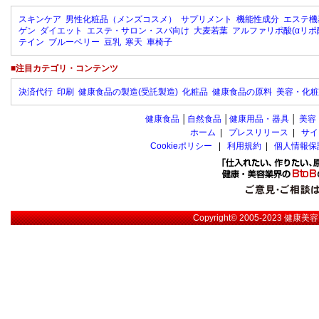
スキンケア
男性化粧品（メンズコスメ）
サプリメント
機能性成分
エステ機
ゲン
ダイエット
エステ・サロン・スパ向け
大麦若葉
アルファリポ酸(αリポ
テイン
ブルーベリー
豆乳
寒天
車椅子
■注目カテゴリ・コンテンツ
決済代行
印刷
健康食品の製造(受託製造)
化粧品
健康食品の原料
美容・化粧
健康食品
│
自然食品
│
健康用品・器具
│
美容
ホーム
|
プレスリリース
|
サイ
Cookieポリシー
|
利用規約
|
個人情報保
Copyright© 2005-2023
健康美容