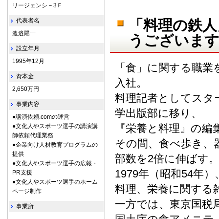
リージェンシ－3Ｆ
代表者名
「料理の鉄人
渡邉陽一
うございます
設立年月
1995年12月
「食」に関する職業
資本金
入社。
2,650万円
料理記者としてスタ
事業内容
学出版部に移り、
●講演依頼.comの運営
『栄養と料理』の編集
●文化人やスポーツ選手の講演講
師依頼代理業務
その間、食べ歩き、
●企業向け人材教育プログラムの
提供
部数を2倍に伸ばす
●文化人やスポーツ選手の広報・
1979年（昭和54
PR支援
●文化人やスポーツ選手のホーム
料理、栄養に関する
ページ制作
一方では、東京国税局
事業所