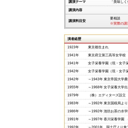
講演テーマ
「美味しく
講演内容
要相談
講演料目安
※実際の講
演者経歴
1923年
東京都生まれ
1941年
東京府立第三高等女学校
1941年
女子栄養学園（現・女子
1942年
女子栄養学園（現・女子
1942年
～1943年 東京帝国大
1955年
～1968年 女子栄養大
1979年
（株）エディターズ設立
1983年
～1992年 東京国税局
1986年
～1992年 池坊お茶の
1991年
～1997年 香川栄養学園
1992年
～2001年 国土庁より