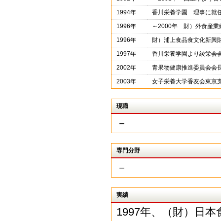
1994年
香川栄養学園 理事に就
1996年
～2000年 財）外食産
1996年
財）浦上食品食文化新興
1997年
香川栄養学園より綾栄会
2002年
青果物健康推進委員会会
2003年
女子栄養大学香友会東京
現職
－
専門分野
－
実績
1997年、（財）日