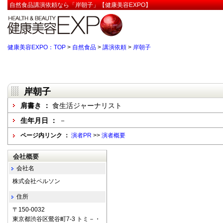
自然食品講演依頼なら「岸朝子」【健康美容EXPO】
健康美容EXPO：TOP
>
自然食品
>
講演依頼
>
岸朝子
岸朝子
肩書き ：
食生活ジャーナリスト
生年月日 ：
－
ページ内リンク ：
演者PR
>>
演者概要
会社概要
会社名
株式会社ペルソン
住所
〒150-0032
東京都渋谷区鶯谷町7-3 トミ－・