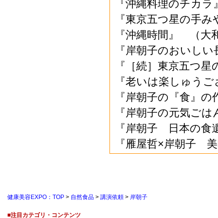
『沖縄料理のチカラ』
『東京五つ星の手み
『沖縄時間』 （大
『岸朝子のおいしい
『［続］東京五つ星
『老いは楽しゅうご
『岸朝子の『食』の
『岸朝子の元気ごは
『岸朝子 日本の食
『雁屋哲×岸朝子 
健康美容EXPO：TOP
>
自然食品
>
講演依頼
>
岸朝子
■注目カテゴリ・コンテンツ