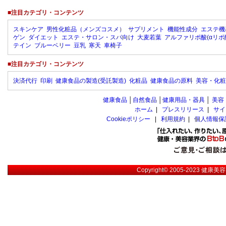
■注目カテゴリ・コンテンツ
スキンケア
男性化粧品（メンズコスメ）
サプリメント
機能性成分
エステ機
ゲン
ダイエット
エステ・サロン・スパ向け
大麦若葉
アルファリポ酸(αリポ
テイン
ブルーベリー
豆乳
寒天
車椅子
■注目カテゴリ・コンテンツ
決済代行
印刷
健康食品の製造(受託製造)
化粧品
健康食品の原料
美容・化粧
健康食品
│
自然食品
│
健康用品・器具
│
美容
ホーム
|
プレスリリース
|
サイ
Cookieポリシー
|
利用規約
|
個人情報保
Copyright© 2005-2023
健康美容