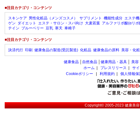
■注目カテゴリ・コンテンツ
スキンケア
男性化粧品（メンズコスメ）
サプリメント
機能性成分
エステ機
ゲン
ダイエット
エステ・サロン・スパ向け
大麦若葉
アルファリポ酸(αリポ
テイン
ブルーベリー
豆乳
寒天
車椅子
■注目カテゴリ・コンテンツ
決済代行
印刷
健康食品の製造(受託製造)
化粧品
健康食品の原料
美容・化粧
健康食品
│
自然食品
│
健康用品・器具
│
美容
ホーム
|
プレスリリース
|
サイ
Cookieポリシー
|
利用規約
|
個人情報保
Copyright© 2005-2023
健康美容