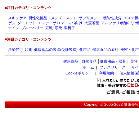
■注目カテゴリ・コンテンツ
スキンケア
男性化粧品（メンズコスメ）
サプリメント
機能性成分
エステ機
ゲン
ダイエット
エステ・サロン・スパ向け
大麦若葉
アルファリポ酸(αリポ
テイン
ブルーベリー
豆乳
寒天
車椅子
■注目カテゴリ・コンテンツ
決済代行
印刷
健康食品の製造(受託製造)
化粧品
健康食品の原料
美容・化粧
健康食品
│
自然食品
│
健康用品・器具
│
美容
ホーム
|
プレスリリース
|
サイ
Cookieポリシー
|
利用規約
|
個人情報保
Copyright© 2005-2023
健康美容