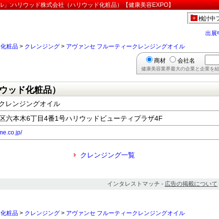
ル」:ハリウッド株式会社（ハリウッド化粧品）【健康美容EXPO】
検討中
出展
>
化粧品
>
クレンジング
>
アヴァンセ フルーティークレンジングオイル
商材
会社名
健康美容業界最大の企業と企業を結
ウッド化粧品）
ークレンジングオイル
都港区六本木6丁目4番1号ハリウッドビューティプラザ4F
e.co.jp/
クレンジング一覧
インタレストマッチ -
広告の掲載について
>
化粧品
>
クレンジング
>
アヴァンセ フルーティークレンジングオイル