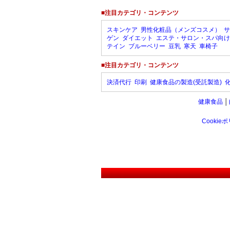
■注目カテゴリ・コンテンツ
スキンケア
男性化粧品（メンズコスメ）
サ
ゲン
ダイエット
エステ・サロン・スパ向け
テイン
ブルーベリー
豆乳
寒天
車椅子
■注目カテゴリ・コンテンツ
決済代行
印刷
健康食品の製造(受託製造)
健康食品
│
Cookie