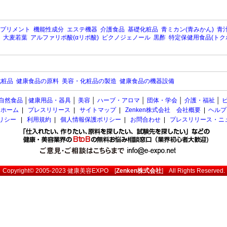
プリメント
機能性成分
エステ機器
介護食品
基礎化粧品
青ミカン(青みかん)
青汁
大麦若葉
アルファリポ酸(αリポ酸)
ピクノジェノール
黒酢
特定保健用食品(トク
化粧品
健康食品の原料
美容・化粧品の製造
健康食品の機器設備
自然食品
│
健康用品・器具
│
美容
│
ハーブ・アロマ
│
団体・学会
│
介護・福祉
│
ホーム
|
プレスリリース
|
サイトマップ
|
Zenken株式会社 会社概要
|
ヘルプ
ポリシー
|
利用規約
|
個人情報保護ポリシー
|
お問合わせ
|
プレスリリース・ニ
Copyright© 2005-2023
健康美容EXPO
[
Zenken株式会社
] All Rights Reserved.