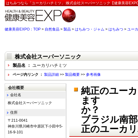
はちみつなら「ユーカリハチミツ」:株式会社スーパーソニック【健康美容EXP
健康美容EXPO：TOP
>
自然食品
>
製品
>
はちみつ・ジャム
>
はちみつ
>
ユー
株式会社スーパーソニック
製品名 ：
ユーカリハチミツ
ページ内リンク ：
製品詳細
>>
製品概要
>>
参考画像
会社概要
純正のユー
会社名
ます
株式会社スーパーソニック
住所
ブラジル南部
〒211-0041
正のユーカリ
神奈川県川崎市中原区下小田中5-
16-9-101