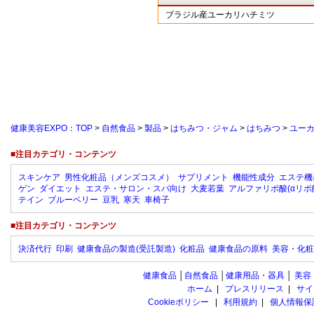
ブラジル産ユーカリハチミツ
健康美容EXPO：TOP
>
自然食品
>
製品
>
はちみつ・ジャム
>
はちみつ
>
ユー
■注目カテゴリ・コンテンツ
スキンケア
男性化粧品（メンズコスメ）
サプリメント
機能性成分
エステ機
ゲン
ダイエット
エステ・サロン・スパ向け
大麦若葉
アルファリポ酸(αリポ
テイン
ブルーベリー
豆乳
寒天
車椅子
■注目カテゴリ・コンテンツ
決済代行
印刷
健康食品の製造(受託製造)
化粧品
健康食品の原料
美容・化粧
健康食品
│
自然食品
│
健康用品・器具
│
美容
ホーム
|
プレスリリース
|
サイ
Cookieポリシー
|
利用規約
|
個人情報保