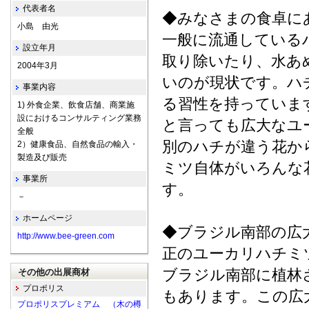
代表者名
◆みなさまの食卓に
小島 由光
一般に流通している
設立年月
取り除いたり、水あ
2004年3月
いのが現状です。ハ
事業内容
る習性を持っていま
1) 外食企業、飲食店舗、商業施
設におけるコンサルティング業務
と言っても広大なユ
全般
別のハチが違う花か
2）健康食品、自然食品の輸入・
製造及び販売
ミツ自体がいろんな
事業所
す。
－
ホームページ
◆ブラジル南部の広
http://www.bee-green.com
正のユーカリハチミ
ブラジル南部に植林
その他の出展商材
プロポリス
もあります。この広大
プロポリスプレミアム （木の樽