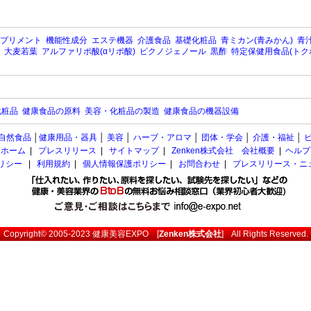
プリメント
機能性成分
エステ機器
介護食品
基礎化粧品
青ミカン(青みかん)
青汁
大麦若葉
アルファリポ酸(αリポ酸)
ピクノジェノール
黒酢
特定保健用食品(トク
化粧品
健康食品の原料
美容・化粧品の製造
健康食品の機器設備
自然食品
│
健康用品・器具
│
美容
│
ハーブ・アロマ
│
団体・学会
│
介護・福祉
│
ホーム
|
プレスリリース
|
サイトマップ
|
Zenken株式会社 会社概要
|
ヘルプ
ポリシー
|
利用規約
|
個人情報保護ポリシー
|
お問合わせ
|
プレスリリース・ニ
Copyright© 2005-2023
健康美容EXPO
[
Zenken株式会社
] All Rights Reserved.