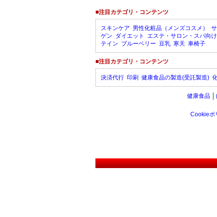
■注目カテゴリ・コンテンツ
スキンケア
男性化粧品（メンズコスメ）
サ
ゲン
ダイエット
エステ・サロン・スパ向け
テイン
ブルーベリー
豆乳
寒天
車椅子
■注目カテゴリ・コンテンツ
決済代行
印刷
健康食品の製造(受託製造)
健康食品
│
Cookie