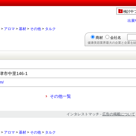
】
検討中
出展
>
アロマ
>
基材
>
その他
>
タルク
商材
会社名
健康美容業界最大の企業と企業を結
津市中里146-1
om/
その他一覧
インタレストマッチ -
広告の掲載について
>
アロマ
>
基材
>
その他
>
タルク