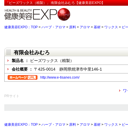
「ビーズワックス（精製）」:有限会社みむろ【健康美容EXPO】
健康美容EXPO：TOP
>
ハーブ・アロマ
>
原料
>
アロマ
>
基材
>
ワックス
>
ビ
有限会社みむろ
製品名 ：
ビーズワックス（精製）
会社概要 ：
〒425-0014 静岡県焼津市中里146-1
http://www.e-tisanes.com/
ワ
PRサイト
健康美容EXPO：TOP
>
ハーブ・アロマ
>
原料
>
アロマ
>
基材
>
ワックス
>
ビ