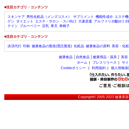
■注目カテゴリ・コンテンツ
スキンケア
男性化粧品（メンズコスメ）
サプリメント
機能性成分
エステ機
ゲン
ダイエット
エステ・サロン・スパ向け
大麦若葉
アルファリポ酸(αリポ
テイン
ブルーベリー
豆乳
寒天
車椅子
■注目カテゴリ・コンテンツ
決済代行
印刷
健康食品の製造(受託製造)
化粧品
健康食品の原料
美容・化粧
健康食品
│
自然食品
│
健康用品・器具
│
美容
ホーム
|
プレスリリース
|
サイ
Cookieポリシー
|
利用規約
|
個人情報保
Copyright© 2005-2023
健康美容