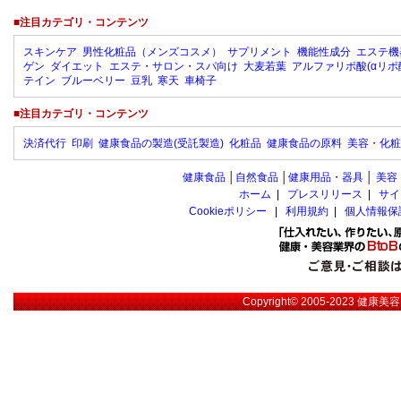
■注目カテゴリ・コンテンツ
スキンケア
男性化粧品（メンズコスメ）
サプリメント
機能性成分
エステ機
ゲン
ダイエット
エステ・サロン・スパ向け
大麦若葉
アルファリポ酸(αリポ
テイン
ブルーベリー
豆乳
寒天
車椅子
■注目カテゴリ・コンテンツ
決済代行
印刷
健康食品の製造(受託製造)
化粧品
健康食品の原料
美容・化粧
健康食品
│
自然食品
│
健康用品・器具
│
美容
ホーム
|
プレスリリース
|
サイ
Cookieポリシー
|
利用規約
|
個人情報保
Copyright© 2005-2023
健康美容