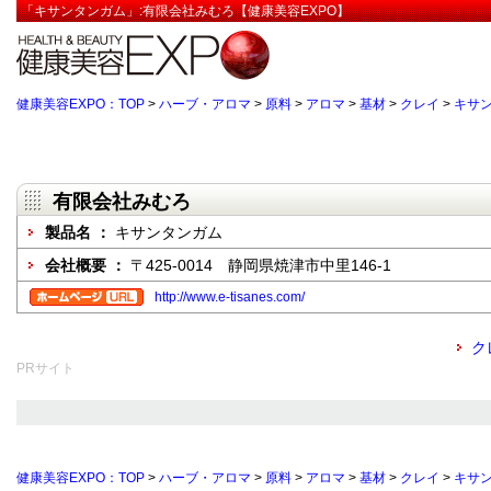
「キサンタンガム」:有限会社みむろ【健康美容EXPO】
健康美容EXPO：TOP
>
ハーブ・アロマ
>
原料
>
アロマ
>
基材
>
クレイ
>
キサ
有限会社みむろ
製品名 ：
キサンタンガム
会社概要 ：
〒425-0014 静岡県焼津市中里146-1
http://www.e-tisanes.com/
ク
PRサイト
健康美容EXPO：TOP
>
ハーブ・アロマ
>
原料
>
アロマ
>
基材
>
クレイ
>
キサ