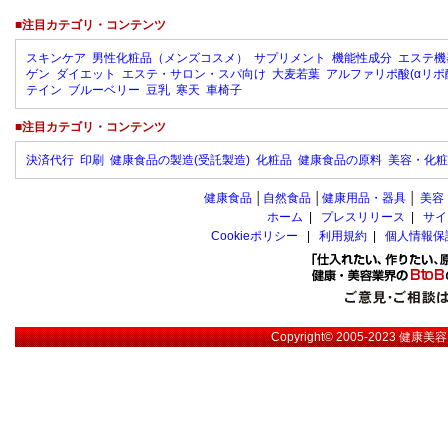
■注目カテゴリ・コンテンツ
スキンケア
男性化粧品（メンズコスメ）
サプリメント
機能性成分
エステ機
ゲン
ダイエット
エステ・サロン・スパ向け
大麦若葉
アルファリポ酸(αリポ
テイン
ブルーベリー
豆乳
寒天
車椅子
■注目カテゴリ・コンテンツ
決済代行
印刷
健康食品の製造(受託製造)
化粧品
健康食品の原料
美容・化粧
健康食品
│
自然食品
│
健康用品・器具
│
美容
ホーム
|
プレスリリース
|
サイ
Cookieポリシー
|
利用規約
|
個人情報保
Copyright© 2005-2023
健康美容