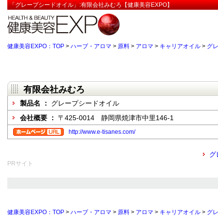
「グレープシードオイル」:有限会社みむろ【健康美容EXPO】
健康美容EXPO：TOP
>
ハーブ・アロマ
>
原料
>
アロマ
>
キャリアオイル
>
グ
有限会社みむろ
製品名 ：
グレープシードオイル
会社概要 ：
〒425-0014 静岡県焼津市中里146-1
http://www.e-tisanes.com/
グ
PRサイト
健康美容EXPO：TOP
>
ハーブ・アロマ
>
原料
>
アロマ
>
キャリアオイル
>
グ