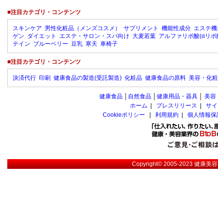
■注目カテゴリ・コンテンツ
スキンケア
男性化粧品（メンズコスメ）
サプリメント
機能性成分
エステ機
ゲン
ダイエット
エステ・サロン・スパ向け
大麦若葉
アルファリポ酸(αリポ
テイン
ブルーベリー
豆乳
寒天
車椅子
■注目カテゴリ・コンテンツ
決済代行
印刷
健康食品の製造(受託製造)
化粧品
健康食品の原料
美容・化粧
健康食品
│
自然食品
│
健康用品・器具
│
美容
ホーム
|
プレスリリース
|
サイ
Cookieポリシー
|
利用規約
|
個人情報保
Copyright© 2005-2023
健康美容