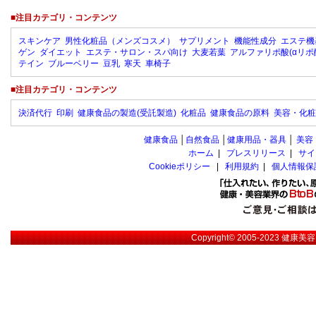
■注目カテゴリ・コンテンツ
スキンケア
男性化粧品（メンズコスメ）
サプリメント
機能性成分
エステ機
ゲン
ダイエット
エステ・サロン・スパ向け
大麦若葉
アルファリポ酸(αリポ
テイン
ブルーベリー
豆乳
寒天
車椅子
■注目カテゴリ・コンテンツ
決済代行
印刷
健康食品の製造(受託製造)
化粧品
健康食品の原料
美容・化粧
健康食品
│
自然食品
│
健康用品・器具
│
美容
ホーム
|
プレスリリース
|
サイ
Cookieポリシー
|
利用規約
|
個人情報保
Copyright© 2005-2023
健康美容