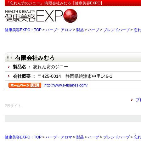
「忘れん坊のジニー」:有限会社みむろ【健康美容EXPO】
健康美容EXPO：TOP
>
ハーブ・アロマ
>
製品
>
ハーブ
>
ブレンドハーブ
>
忘
有限会社みむろ
製品名 ：
忘れん坊のジニー
会社概要 ：
〒425-0014 静岡県焼津市中里146-1
http://www.e-tisanes.com/
ブ
PRサイト
健康美容EXPO：TOP
>
ハーブ・アロマ
>
製品
>
ハーブ
>
ブレンドハーブ
>
忘