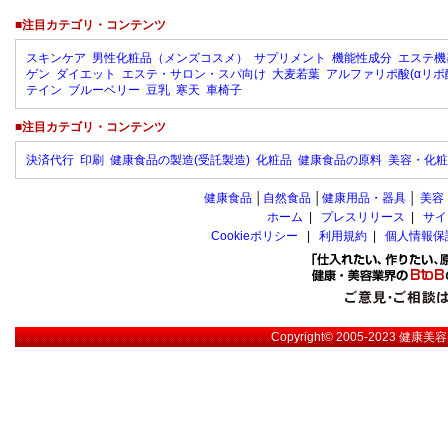
■注目カテゴリ・コンテンツ
スキンケア
男性化粧品（メンズコスメ）
サプリメント
機能性成分
エステ機
ゲン
ダイエット
エステ・サロン・スパ向け
大麦若葉
アルファリポ酸(αリポ
テイン
ブルーベリー
豆乳
寒天
車椅子
■注目カテゴリ・コンテンツ
決済代行
印刷
健康食品の製造(受託製造)
化粧品
健康食品の原料
美容・化粧
健康食品
│
自然食品
│
健康用品・器具
│
美容
ホーム
|
プレスリリース
|
サイ
Cookieポリシー
|
利用規約
|
個人情報保
Copyright© 2005-2023
健康美容