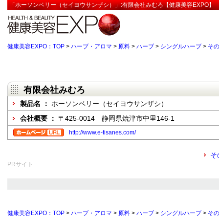
「ホーソンベリー（セイヨウサンザシ）」:有限会社みむろ【健康美容EXPO】
健康美容EXPO：TOP
>
ハーブ・アロマ
>
原料
>
ハーブ
>
シングルハーブ
>
そ
有限会社みむろ
製品名 ：
ホーソンベリー（セイヨウサンザシ）
会社概要 ：
〒425-0014 静岡県焼津市中里146-1
http://www.e-tisanes.com/
そ
PRサイト
健康美容EXPO：TOP
>
ハーブ・アロマ
>
原料
>
ハーブ
>
シングルハーブ
>
そ