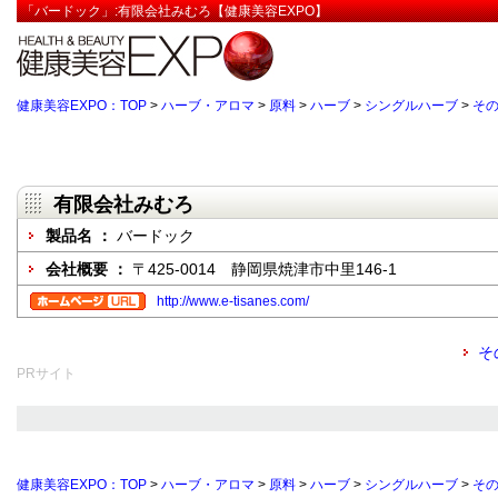
「バードック」:有限会社みむろ【健康美容EXPO】
健康美容EXPO：TOP
>
ハーブ・アロマ
>
原料
>
ハーブ
>
シングルハーブ
>
そ
有限会社みむろ
製品名 ：
バードック
会社概要 ：
〒425-0014 静岡県焼津市中里146-1
http://www.e-tisanes.com/
そ
PRサイト
健康美容EXPO：TOP
>
ハーブ・アロマ
>
原料
>
ハーブ
>
シングルハーブ
>
そ