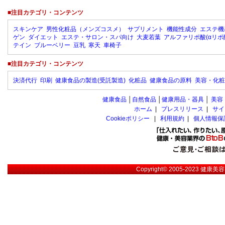
■注目カテゴリ・コンテンツ
スキンケア
男性化粧品（メンズコスメ）
サプリメント
機能性成分
エステ機
ゲン
ダイエット
エステ・サロン・スパ向け
大麦若葉
アルファリポ酸(αリポ
テイン
ブルーベリー
豆乳
寒天
車椅子
■注目カテゴリ・コンテンツ
決済代行
印刷
健康食品の製造(受託製造)
化粧品
健康食品の原料
美容・化粧
健康食品
│
自然食品
│
健康用品・器具
│
美容
ホーム
|
プレスリリース
|
サイ
Cookieポリシー
|
利用規約
|
個人情報保
Copyright© 2005-2023
健康美容