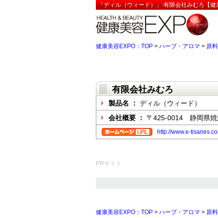
「ディル（ウィード）」:有限会社みむろ【健康
健康美容EXPO：TOP
>
ハーブ・アロマ
>
原料
有限会社みむろ
製品名 ：
ディル（ウィード）
会社概要 ：
〒425-0014 静岡県焼
http://www.e-tisanes.c
PRサイト
健康美容EXPO：TOP
>
ハーブ・アロマ
>
原料