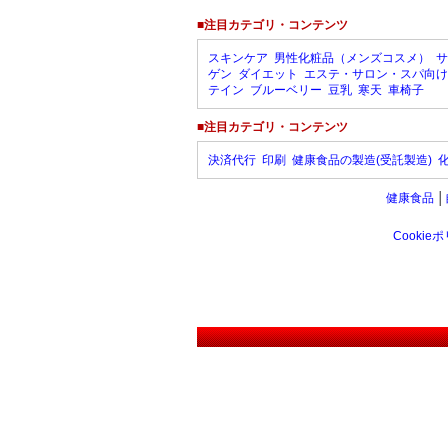
■注目カテゴリ・コンテンツ
スキンケア
男性化粧品（メンズコスメ）
サ
ゲン
ダイエット
エステ・サロン・スパ向け
テイン
ブルーベリー
豆乳
寒天
車椅子
■注目カテゴリ・コンテンツ
決済代行
印刷
健康食品の製造(受託製造)
健康食品
│
Cookie