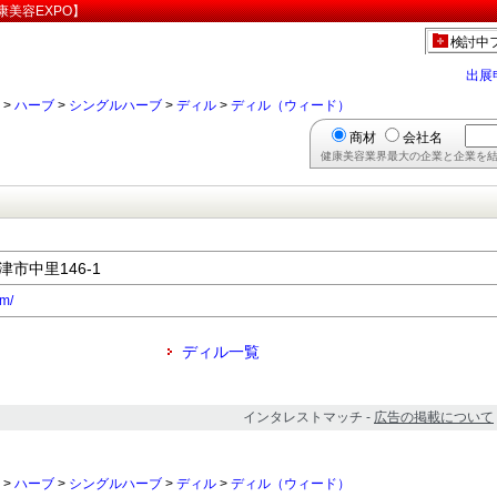
美容EXPO】
検討中
出展
>
ハーブ
>
シングルハーブ
>
ディル
>
ディル（ウィード）
商材
会社名
健康美容業界最大の企業と企業を結
津市中里146-1
om/
ディル一覧
インタレストマッチ -
広告の掲載について
>
ハーブ
>
シングルハーブ
>
ディル
>
ディル（ウィード）