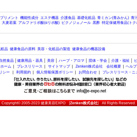
プリメント
機能性成分
エステ機器
介護食品
基礎化粧品
青ミカン(青みかん)
青汁
大麦若葉
アルファリポ酸(αリポ酸)
ピクノジェノール
黒酢
特定保健用食品(トク
化粧品
健康食品の原料
美容・化粧品の製造
健康食品の機器設備
自然食品
│
健康用品・器具
│
美容
│
ハーブ・アロマ
│
団体・学会
│
介護・福祉
│
ホーム
|
プレスリリース
|
サイトマップ
|
Zenken株式会社 会社概要
|
ヘルプ
ポリシー
|
利用規約
|
個人情報保護ポリシー
|
お問合わせ
|
プレスリリース・ニ
Copyright© 2005-2023
健康美容EXPO
[
Zenken株式会社
] All Rights Reserved.