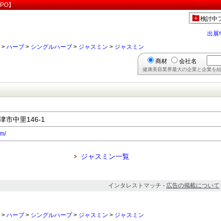
PO】
検討中
出展
>
ハーブ
>
シングルハーブ
>
ジャスミン
>
ジャスミン
商材
会社名
健康美容業界最大の企業と企業を結
津市中里146-1
om/
ジャスミン一覧
インタレストマッチ -
広告の掲載について
>
ハーブ
>
シングルハーブ
>
ジャスミン
>
ジャスミン