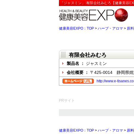
「ジャスミン」:有限会社みむろ【健康美容EX
健康美容EXPO：TOP
>
ハーブ・アロマ
>
原料
有限会社みむろ
製品名 ：
ジャスミン
会社概要 ：
〒425-0014 静岡県焼
http://www.e-tisanes.c
PRサイト
健康美容EXPO：TOP
>
ハーブ・アロマ
>
原料