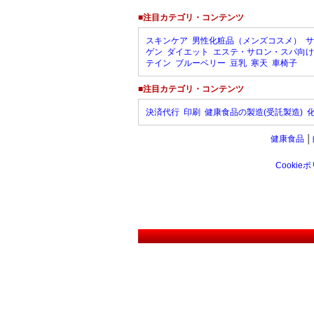
■注目カテゴリ・コンテンツ
スキンケア
男性化粧品（メンズコスメ）
サ
ゲン
ダイエット
エステ・サロン・スパ向け
テイン
ブルーベリー
豆乳
寒天
車椅子
■注目カテゴリ・コンテンツ
決済代行
印刷
健康食品の製造(受託製造)
健康食品
│
Cookie