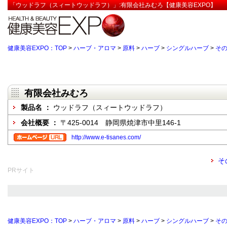
「ウッドラフ（スィートウッドラフ）」:有限会社みむろ【健康美容EXPO】
健康美容EXPO：TOP
>
ハーブ・アロマ
>
原料
>
ハーブ
>
シングルハーブ
>
そ
有限会社みむろ
製品名 ：
ウッドラフ（スィートウッドラフ）
会社概要 ：
〒425-0014 静岡県焼津市中里146-1
http://www.e-tisanes.com/
そ
PRサイト
健康美容EXPO：TOP
>
ハーブ・アロマ
>
原料
>
ハーブ
>
シングルハーブ
>
そ