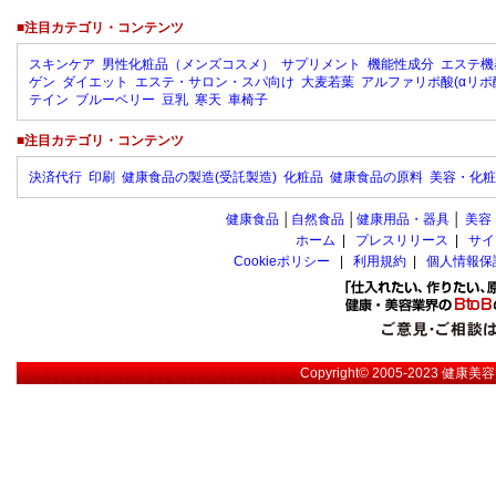
■注目カテゴリ・コンテンツ
スキンケア
男性化粧品（メンズコスメ）
サプリメント
機能性成分
エステ機
ゲン
ダイエット
エステ・サロン・スパ向け
大麦若葉
アルファリポ酸(αリポ
テイン
ブルーベリー
豆乳
寒天
車椅子
■注目カテゴリ・コンテンツ
決済代行
印刷
健康食品の製造(受託製造)
化粧品
健康食品の原料
美容・化粧
健康食品
│
自然食品
│
健康用品・器具
│
美容
ホーム
|
プレスリリース
|
サイ
Cookieポリシー
|
利用規約
|
個人情報保
Copyright© 2005-2023
健康美容